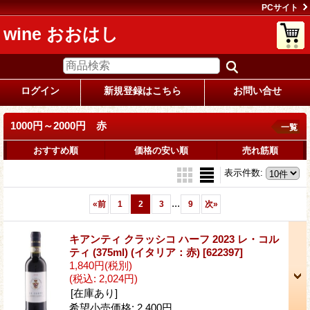
PCサイト
wine おおはし
ログイン
新規登録はこちら
お問い合せ
1000円～2000円 赤
一覧
おすすめ順
価格の安い順
売れ筋順
表示件数
:
...
«
前
1
2
3
9
次
»
キアンティ クラッシコ ハーフ 2023 レ・コル
ティ (375ml) (イタリア：赤)
[622397]
1,840円
(税別)
(税込
:
2,024円)
[在庫あり]
希望小売価格
:
2,400円