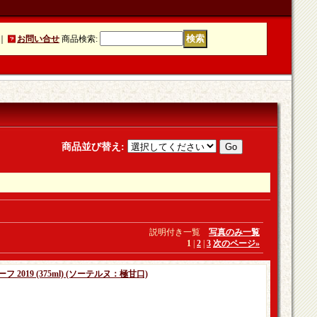
｜
お問い合せ
商品検索
:
商品並び替え
:
説明付き一覧
写真のみ一覧
1
|
2
|
3
次のページ
»
2019 (375ml) (ソーテルヌ：極甘口)