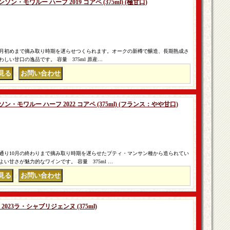
・モワルー ハーフ 2019 コアペ (375ml) (極甘口)
2月初めまで摘み取り時期を遅らせつくられます。オークの新樽で醸造、長期熟成さ
しい甘口の逸品です。 容量 375ml 原産…
｜
モワルー ハーフ 2022 コアペ (375ml) (フランス：やや甘口)
の通り10月の終わりまで摘み取り時期を遅らせたプティ・マンサン種から造られてい
い甘さが魅力的なワインです。 容量 375ml …
｜
023ラ・シャブリジェンヌ (375ml)