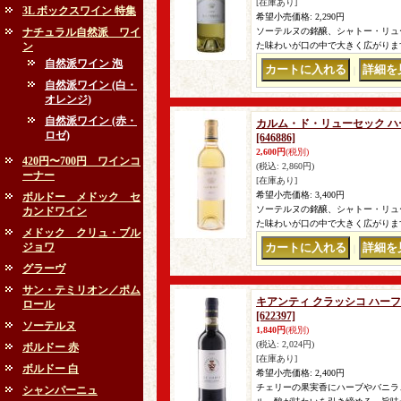
[在庫あり]
3L ボックスワイン 特集
希望小売価格
:
2,290円
ナチュラル自然派 ワイ
ソーテルヌの銘醸、シャトー・リュ
ン
た味わいが口の中で大きく広がります
自然派ワイン 泡
｜
自然派ワイン (白・
オレンジ)
自然派ワイン (赤・
カルム・ド・リューセック ハーフ 
ロゼ)
[646886]
2,600円
(税別)
420円〜700円 ワインコ
(税込
:
2,860円)
ーナー
[在庫あり]
希望小売価格
:
3,400円
ボルドー メドック セ
ソーテルヌの銘醸、シャトー・リュ
カンドワイン
た味わいが口の中で大きく広がります
メドック クリュ・ブル
ジョワ
｜
グラーヴ
サン・テミリオン／ポム
キアンティ クラッシコ ハーフ 20
ロール
[622397]
ソーテルヌ
1,840円
(税別)
(税込
:
2,024円)
ボルドー 赤
[在庫あり]
ボルドー 白
希望小売価格
:
2,400円
チェリーの果実香にハーブやバニラ
シャンパーニュ