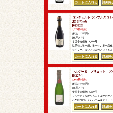
｜
コンチェルト ランブルスコ レ
泡) (375ml)
[623325]
1,270円
(税別)
(税込
:
1,397円)
[在庫あり]
希望小売価格
:
1,650円
世界初の単一畑、単一年、単一品種
なベリー、カシスなどのアロマととも
｜
マルゲーヌ ブリュット プルミエ
[H2274]
3,660円
(税別)
(税込
:
4,026円)
[在庫あり]
希望小売価格
:
4,800円
フルーティながらもふくよかさがあ
スが自慢のシャンパーニュです。 生
｜