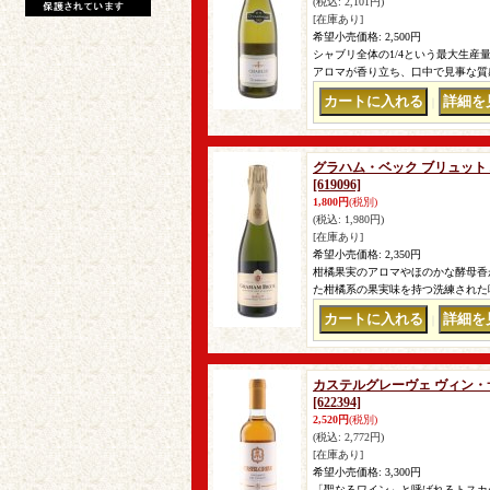
(税込
:
2,101円)
[在庫あり]
希望小売価格
:
2,500円
シャブリ全体の1/4という最大生
アロマが香り立ち、口中で見事な質感
｜
グラハム・ベック ブリュット ハー
[619096]
1,800円
(税別)
(税込
:
1,980円)
[在庫あり]
希望小売価格
:
2,350円
柑橘果実のアロマやほのかな酵母香
た柑橘系の果実味を持つ洗練された味
｜
カステルグレーヴェ ヴィン・サン
[622394]
2,520円
(税別)
(税込
:
2,772円)
[在庫あり]
希望小売価格
:
3,300円
「聖なるワイン」と呼ばれるトスカ