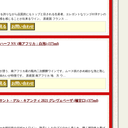
産量を誇りながら品質的にもトップと目される生産者。エレガントなリンゴや洋ナシの
を感じることが出来るワイン。 原産国 フランス …
｜
フ NV (南アフリカ：白泡) (375ml)
が漂う、南アフリカ産の瓶内二次醗酵ワインです。ムース状のきめ細かな泡と熟し
わいが特徴です。 原産国 南アフリカ 地 方 ウ…
｜
ト・デル・キアンティ 2021 グレヴェペーザ (極甘口) (375ml)
ーナ州伝統のデザートワイン。陰干しした白ブドウから造られ、輝く琥珀色と香ば