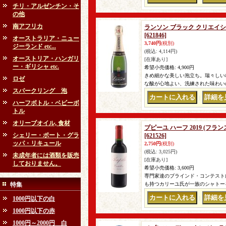
チリ・アルゼンチン・そ
の他
南アフリカ
ランソン ブラック クリエイション
[621846]
オーストラリア・ニュー
3,740円
(税別)
ジーランド etc...
(税込
:
4,114円)
オーストリア・ハンガリ
[在庫あり]
ー・ギリシャ etc.
希望小売価格
:
4,900円
きめ細かな美しい泡立ち。瑞々しい
ロゼ
な酸が心地よい、洗練された味わいの
スパークリング 泡
｜
ハーフボトル・ベビーボ
トル
オリーブオイル, 食材
プピーユ ハーフ 2019 (フランス
シェリー・ポート・グラ
[621526]
ッパ・リキュール
2,750円
(税別)
(税込
:
3,025円)
未成年者には酒類を販売
[在庫あり]
しておりません。
希望小売価格
:
3,600円
専門家達のブラインド・コンテスト
特集
も持つカリーユ氏が一族のシャトーを
1000円以下の白
｜
1000円以下の赤
1000円～2000円 白