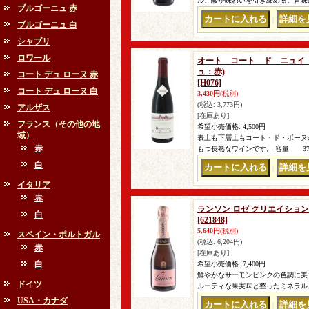
ル、酸が味わいを引き締める。旨味がた
ブルゴーニュ 赤
｜
ブルゴーニュ 白
シャブリ
ロワール
オート コート ド ニュイ ルー
ュ：赤)
コート デュ ローヌ 赤
[H076]
コート デュ ローヌ 白
3,430円
(税別)
(税込
:
3,773円)
アルザス
[在庫あり]
フランス（その他の地
希望小売価格
:
4,500円
域）
表土も下層土もコート・ド・ボーヌ
赤
もつ長熟なワインです。 容量 3
白
｜
イタリア
赤
ランソン ロゼ クリエイション ハ
白
[621848]
5,640円
(税別)
スペイン・ポルトガル
(税込
:
6,204円)
赤
[在庫あり]
白
希望小売価格
:
7,400円
鮮やかなサーモンピンクの色調に美
ドイツ
ルーティな果実味と整ったミネラル、
USA・カナダ
｜