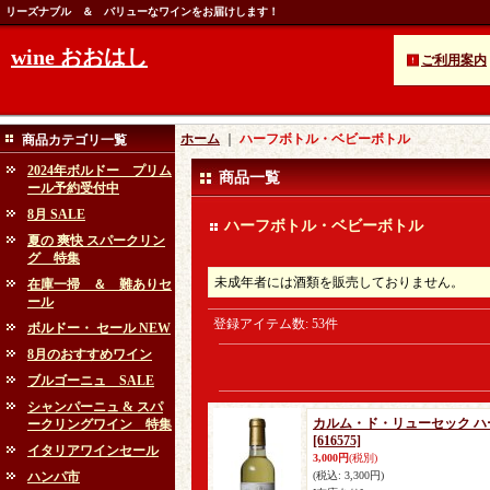
リーズナブル ＆ バリューなワインをお届けします！
wine おおはし
ご利用案内
ホーム
｜
ハーフボトル・ベビーボトル
商品カテゴリ一覧
2024年ボルドー プリム
商品一覧
ール予約受付中
8月 SALE
ハーフボトル・ベビーボトル
夏の 爽快 スパークリン
グ 特集
未成年者には酒類を販売しておりません。
在庫一掃 ＆ 難ありセ
ール
登録アイテム数
:
53件
ボルドー・ セール NEW
8月のおすすめワイン
ブルゴーニュ SALE
シャンパーニュ & スパ
カルム・ド・リューセック ハーフ 
ークリングワイン 特集
[616575]
イタリアワインセール
3,000円
(税別)
ハンパ市
(税込
:
3,300円)