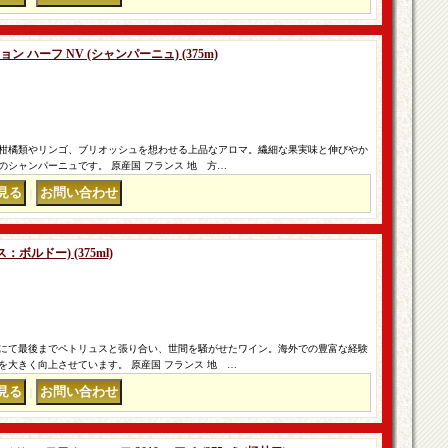
 ハーフ NV (シャンパーニュ) (375m)
柑橘類やリンゴ、ブリオッシュを想わせる上品なアロマ。繊細な果実味と伸びやか
シャンパーニュです。 原産国 フランス 地 方…
｜
：ボルドー) (375ml)
にて最後までペトリュスと張り合い、世間を騒がせたワイン。海外での豊富な経験
大きく向上させています。 原産国 フランス 地 …
｜