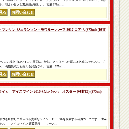
程よい甘さと凝縮感が嬉しい。 容量 375ml …
｜
サン ジュランソン・モワルー ハーフ 2017 コアペ (375ml) (極甘
ランソンの極上甘口ワイン。果実味、酸味、とろりとした厚みは絶妙なバランス。プ
、長期熟成にも耐える銘酒です。 容量 375ml …
｜
 アイスワイン 2016 ゼルバッハ オスター (極甘口) (375ml)
ドウを圧搾して造られる貴重なワイン。モーゼルを代表する名酒の一つです。 生産
ラス アイスワイン 葡萄品種 リース…