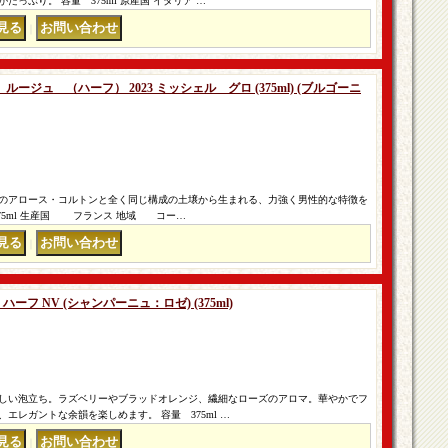
っぷり。 容量 375ml 原産国 イタリア …
｜
ジュ （ハーフ） 2023 ミッシェル グロ (375ml) (ブルゴーニ
のアロース・コルトンと全く同じ構成の土壌から生まれる、力強く男性的な特徴を
75ml 生産国 フランス 地域 コー…
｜
ーフ NV (シャンパーニュ：ロゼ) (375ml)
しい泡立ち。ラズベリーやブラッドオレンジ、繊細なローズのアロマ。華やかでフ
エレガントな余韻を楽しめます。 容量 375ml …
｜