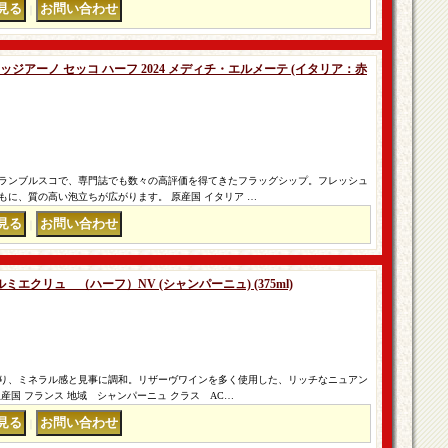
｜
ッジアーノ セッコ ハーフ 2024 メディチ・エルメーテ (イタリア：赤
ランブルスコで、専門誌でも数々の高評価を得てきたフラッグシップ。フレッシュ
に、質の高い泡立ちが広がります。 原産国 イタリア …
｜
クリュ （ハーフ）NV (シャンパーニュ) (375ml)
り、ミネラル感と見事に調和。リザーヴワインを多く使用した、リッチなニュアン
産国 フランス 地域 シャンパーニュ クラス AC…
｜