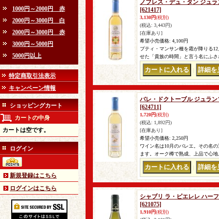
ノブレス・デュ・タン ジュランソン
1000円～2000円 赤
[621417]
3,130円
(税別)
2000円～3000円 白
(税込
:
3,443円)
2000円～3000円 赤
[在庫あり]
希望小売価格
:
4,100円
3000円～5000円
プティ・マンサン種を霜が降りる1
5000円以上
せた「貴族の時間」と言う名にふさわ
｜
特定商取引法表示
キャンペーン情報
バレ・ドクトーブル ジュランソン・
ショッピングカート
[624711]
1,720円
(税別)
カートの中身
(税込
:
1,892円)
カートは空です。
[在庫あり]
希望小売価格
:
2,250円
ワイン名は10月のバレエ。その名
ログイン
ます。オーク樽で熟成、上品で心地よ
｜
新規登録はこちら
ログインはこちら
シャブリ ラ・ピエレレ ハーフ 2
[621075]
1,910円
(税別)