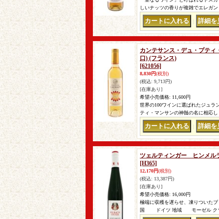
しいナッツの香りが複雑でエレガント。
｜
カンテサンス・デュ・プティ・マン
口) (フランス)
[621056]
8,830円
(税別)
(税込
:
9,713円)
[在庫あり]
希望小売価格
:
11,600円
世界の100ワインに選ばれたジュ
ティ・マンサンの神髄の名に相応しく
｜
ツェルティンガー ヒンメルライヒ
[H365]
12,170円
(税別)
(税込
:
13,387円)
[在庫あり]
希望小売価格
:
16,000円
極端に収穫を遅らせ、凍りついたブ
国 ドイツ 地域 モーゼル ク