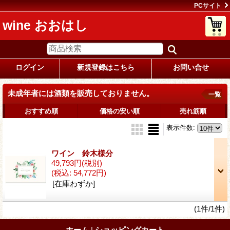
PCサイト
wine おおはし
ログイン
新規登録はこちら
お問い合せ
未成年者には酒類を販売しておりません。
一覧
おすすめ順
価格の安い順
売れ筋順
表示件数
:
ワイン 鈴木様分
49,793円
(税別)
(税込
:
54,772円)
[在庫わずか]
(1件/1件)
ホーム
|
ショッピングカート