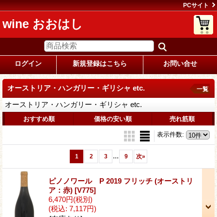
PCサイト
wine おおはし
ログイン
新規登録はこちら
お問い合せ
オーストリア・ハンガリー・ギリシャ etc.
一覧
オーストリア・ハンガリー・ギリシャ etc.
おすすめ順
価格の安い順
売れ筋順
表示件数
:
...
1
2
3
9
次
»
ピノノワール P 2019 フリッチ (オーストリ
ア：赤)
[V775]
6,470円
(税別)
(税込
:
7,117円)