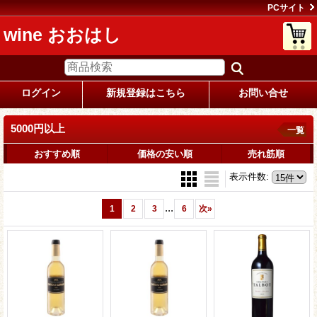
PCサイト
wine おおはし
ログイン
新規登録はこちら
お問い合せ
5000円以上
一覧
おすすめ順
価格の安い順
売れ筋順
表示件数
:
...
1
2
3
6
次
»