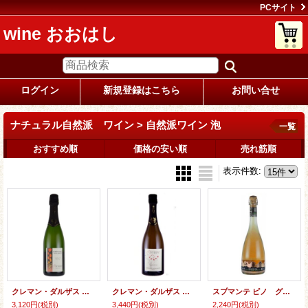
PCサイト
wine おおはし
ログイン
新規登録はこちら
お問い合せ
ナチュラル自然派 ワイン > 自然派ワイン 泡
一覧
おすすめ順
価格の安い順
売れ筋順
表示件数
:
クレマン・ダルザス ブリュット ナチュール セレクショネ パー マルク・テンペ NV (白泡)
クレマン・ダルザス ブリュット ソレラNV マルク・テンペ (白泡)
スプマンテ ピノ グリージョ 2023 ファビュラス (オレンジ：泡)
3,120円
(税別)
3,440円
(税別)
2,240円
(税別)