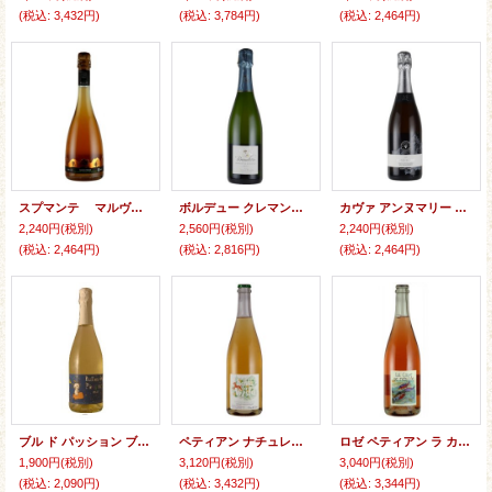
(税込
:
3,432円)
(税込
:
3,784円)
(税込
:
2,464円)
スプマンテ マルヴァジア 2022 ファビュラス (オレンジ：泡)
ボルデュー クレマン・ド・ボルドー ブリュット NV シャトー オー・マレ
カヴァ アンヌマリー ブリュット ナチュレ レセルヴァ NV カステル・ダージュ (スペイン：白泡)
2,240円
(税別)
2,560円
(税別)
2,240円
(税別)
(税込
:
2,464円)
(税込
:
2,816円)
(税込
:
2,464円)
ブル ド パッション ブリュット NV ジャン・プラ セレクション (フランス：白泡)
ペティアン ナチュレル アスタ・ラ・ヴィズラ 2022 ソンシャイン・ヴァン（ドメーヌ・デ・ソネット）
ロゼ ペティアン ラ カーヴ ス ルビフ 2022 フランツ・ソーモン (フランス：ロゼ泡)
1,900円
(税別)
3,120円
(税別)
3,040円
(税別)
(税込
:
2,090円)
(税込
:
3,432円)
(税込
:
3,344円)