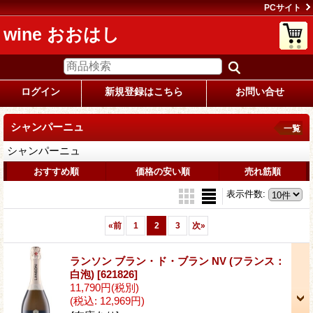
PCサイト
wine おおはし
ログイン
新規登録はこちら
お問い合せ
シャンパーニュ
一覧
シャンパーニュ
おすすめ順
価格の安い順
売れ筋順
表示件数
:
«
前
1
2
3
次
»
ランソン ブラン・ド・ブラン NV (フランス：
白泡)
[621826]
11,790円
(税別)
(税込
:
12,969円)