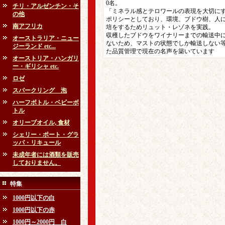
0名。
チリ・アルゼンチン・そ
「ミネラル感とテロワールの表現を大切に
の他
ポリシーとしており、環境、ブドウ樹、人
南アフリカ
培をするためリュット・レゾネを実践。
収穫したブドウをワイナリーまでの輸送中
オーストラリア・ニュー
ないため、マストの状態でしか輸送しない
ジーランド etc...
た品質管理で現在の名声を築いています
オーストリア・ハンガリ
ー・ギリシャ etc.
ロゼ
スパークリング 泡
ハーフボトル・ベビーボ
トル
オリーブオイル, 食材
シェリー・ポート・グラ
ッパ・リキュール
未成年者には酒類を販売
しておりません。
特集
1000円以下の白
1000円以下の赤
1000円～2000円 白