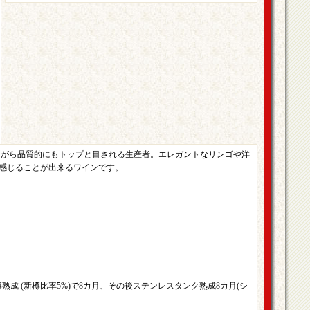
りながら品質的にもトップと目される生産者。エレガントなリンゴや洋
感じることが出来るワインです。
樽熟成 (新樽比率5%)で8カ月、その後ステンレスタンク熟成8カ月(シ