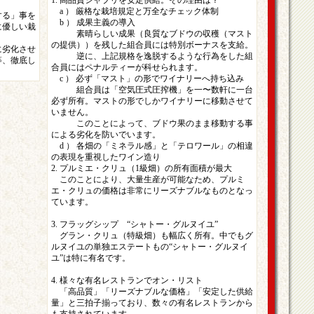
1. 高品質シャブリを安定供給。その理由は？
a ） 厳格な栽培規定と万全なチェック体制
する」事を
b ） 成果主義の導入
に優しい栽
素晴らしい成果（良質なブドウの収穫（マスト
の提供））を残した組合員には特別ボーナスを支給。
に劣化させ
逆に、上記規格を逸脱するような行為をした組
等、徹底し
合員にはペナルティーが科せられます。
c ） 必ず「マスト」の形でワイナリーへ持ち込み
組合員は「空気圧式圧搾機」を一〜数軒に一台
必ず所有。マストの形でしかワイナリーに移動させて
いません。
このことによって、ブドウ果のまま移動する事
による劣化を防いでいます。
d ） 各畑の「ミネラル感」と「テロワール」の相違
の表現を重視したワイン造り
2. プルミエ・クリュ（1級畑）の所有面積が最大
このことにより、大量生産が可能なため、プルミ
エ・クリュの価格は非常にリーズナブルなものとなっ
ています。
3. フラッグシップ “シャトー・グルヌイユ”
グラン・クリュ（特級畑）も幅広く所有。中でもグ
ルヌイユの単独エステートもの“シャトー・グルヌイ
ユ”は特に有名です。
4. 様々な有名レストランでオン・リスト
「高品質」「リーズナブルな価格」「安定した供給
量」と三拍子揃っており、数々の有名レストランから