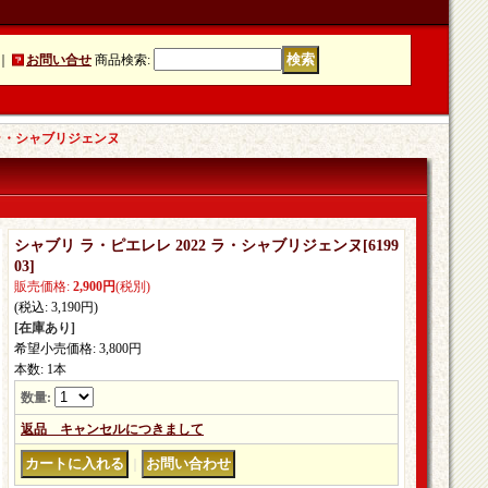
｜
お問い合せ
商品検索
:
 ラ・シャブリジェンヌ
シャブリ ラ・ピエレレ 2022 ラ・シャブリジェンヌ
[
6199
03
]
販売価格
:
2,900円
(税別)
(税込
:
3,190円
)
[在庫あり]
希望小売価格
:
3,800円
本数
:
1本
数量
:
返品 キャンセルにつきまして
｜