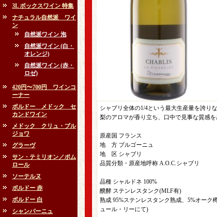
3L ボックスワイン 特集
ナチュラル自然派 ワイ
ン
自然派ワイン 泡
自然派ワイン (白・
オレンジ)
自然派ワイン (赤・
ロゼ)
420円〜700円 ワインコ
ーナー
ボルドー メドック セ
シャブリ全体の1/4という最大生産量を誇
カンドワイン
梨のアロマが香り立ち、口中で見事な質感を
メドック クリュ・ブル
ジョワ
原産国 フランス
地 方 ブルゴーニュ
グラーヴ
地 区 シャブリ
サン・テミリオン／ポム
品質分類・原産地呼称 A.O.C.シャブリ
ロール
ソーテルヌ
品種 シャルドネ 100%
ボルドー 赤
醗酵 ステンレスタンク(MLF有)
ボルドー 白
熟成 95%ステンレスタンク熟成、5%オーク
ュール・リーにて)
シャンパーニュ