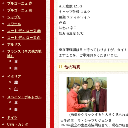
ブルゴーニュ 赤
ALC度数 12.5％
ブルゴーニュ 白
キャップ仕様 コルク
シャブリ
種類 スティルワイン
色 白
ロワール
味わい 辛口
コート デュ ローヌ 赤
飲み頃温度 10℃
コート デュ ローヌ 白
アルザス
※在庫確認は日々行っておりますが、タイミ
フランス（その他の地
ますことを、ご承知おきくださいませ。
域）
赤
他の写真
白
イタリア
赤
白
スペイン・ポルトガル
赤
白
(画像をクリックすると大きく見られま
ドイツ
☆生産者 ラ・シャブリジェンヌ
USA・カナダ
1923年設立の生産者協同組合で、現在の組合