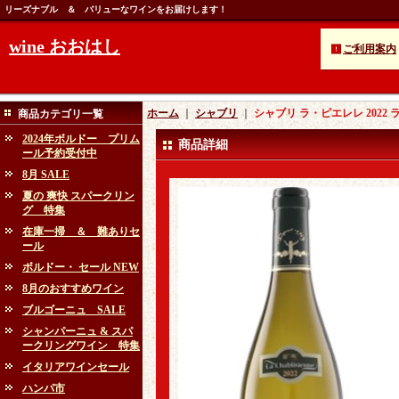
リーズナブル ＆ バリューなワインをお届けします！
wine おおはし
ご利用案内
ホーム
｜
シャブリ
｜
シャブリ ラ・ピエレレ 2022
商品カテゴリ一覧
2024年ボルドー プリム
商品詳細
ール予約受付中
8月 SALE
夏の 爽快 スパークリン
グ 特集
在庫一掃 ＆ 難ありセ
ール
ボルドー・ セール NEW
8月のおすすめワイン
ブルゴーニュ SALE
シャンパーニュ & スパ
ークリングワイン 特集
イタリアワインセール
ハンパ市