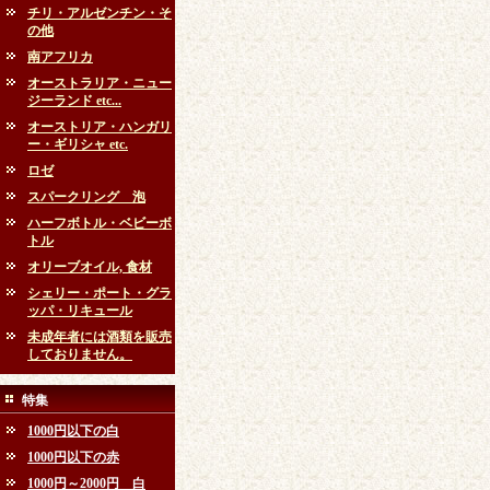
チリ・アルゼンチン・そ
の他
南アフリカ
オーストラリア・ニュー
ジーランド etc...
オーストリア・ハンガリ
ー・ギリシャ etc.
ロゼ
スパークリング 泡
ハーフボトル・ベビーボ
トル
オリーブオイル, 食材
シェリー・ポート・グラ
ッパ・リキュール
未成年者には酒類を販売
しておりません。
特集
1000円以下の白
1000円以下の赤
1000円～2000円 白