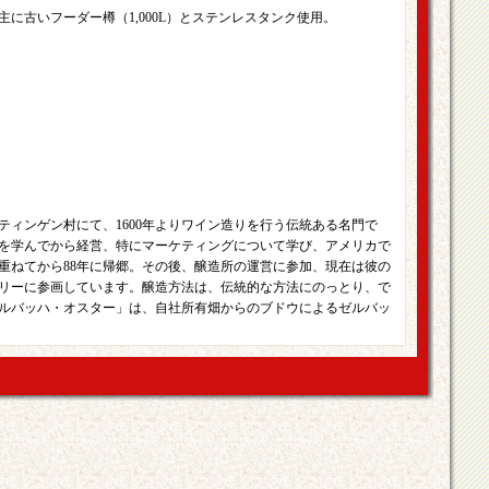
に古いフーダー樽（1,000L）とステンレスタンク使用。
ティンゲン村にて、1600年よりワイン造りを行う伝統ある名門で
を学んでから経営、特にマーケティングについて学び、アメリカで
重ねてから88年に帰郷。その後、醸造所の運営に参加、現在は彼の
リーに参画しています。醸造方法は、伝統的な方法にのっとり、で
ルバッハ・オスター」は、自社所有畑からのブドウによるゼルバッ