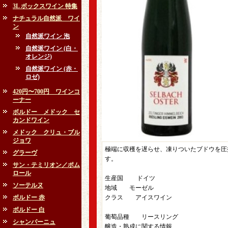
3L ボックスワイン 特集
ナチュラル自然派 ワイ
ン
自然派ワイン 泡
自然派ワイン (白・
オレンジ)
自然派ワイン (赤・
ロゼ)
420円〜700円 ワインコ
ーナー
ボルドー メドック セ
カンドワイン
メドック クリュ・ブル
ジョワ
極端に収穫を遅らせ、凍りついたブドウを圧
グラーヴ
す。
サン・テミリオン／ポム
ロール
生産国 ドイツ
ソーテルヌ
地域 モーゼル
ボルドー 赤
クラス アイスワイン
ボルドー 白
葡萄品種 リースリング
シャンパーニュ
醸造・熟成に関する情報