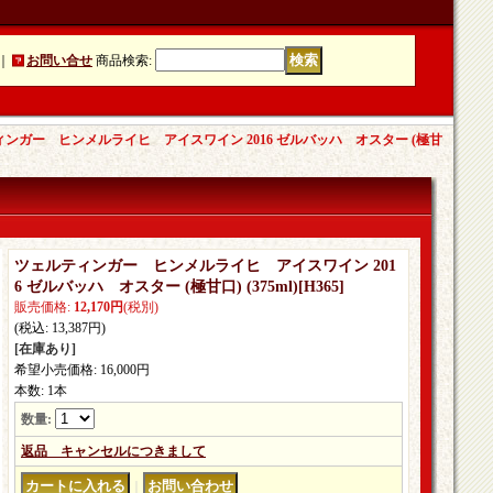
｜
お問い合せ
商品検索
:
ンガー ヒンメルライヒ アイスワイン 2016 ゼルバッハ オスター (極甘
ツェルティンガー ヒンメルライヒ アイスワイン 201
6 ゼルバッハ オスター (極甘口) (375ml)
[
H365
]
販売価格
:
12,170円
(税別)
(税込
:
13,387円
)
[在庫あり]
希望小売価格
:
16,000円
本数
:
1本
数量
:
返品 キャンセルにつきまして
｜