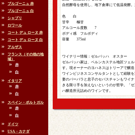
ブルゴーニュ 赤
自然酵母を使用し、地下倉庫にて低温発酵。主
ブルゴーニュ 白
色 白
シャブリ
甘辛 極甘
ロワール
アルコール度数 7
コート デュ ローヌ 赤
ボディ感 フルボディ
容量 375ml
コート デュ ローヌ 白
アルザス
フランス（その他の地
ワイナリー情報：ゼルバッハ オスター
域）
ゼルバッハ家は、ベルンカステル地区ツェル
赤
す。現オーナーのヨハネスはトリーアで醸造
白
ワインビジネスコンサルタントとして経験を
妻のバーバラと息子のセバスチャンもワイナ
イタリア
きる限り手を加えないというのが哲学。「ゼ
赤
ハ醸造所元詰めのワインです。
白
スペイン・ポルトガル
赤
白
ドイツ
USA・カナダ