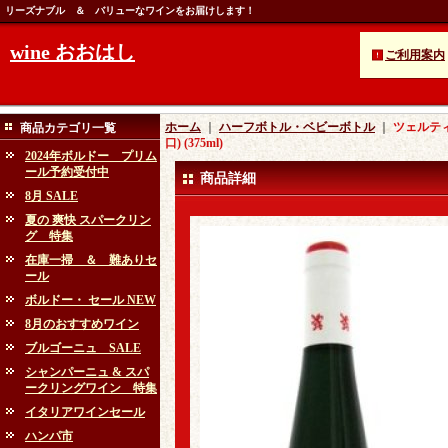
リーズナブル ＆ バリューなワインをお届けします！
wine おおはし
ご利用案内
ホーム
｜
ハーフボトル・ベビーボトル
｜
ツェルティ
商品カテゴリ一覧
口) (375ml)
2024年ボルドー プリム
ール予約受付中
商品詳細
8月 SALE
夏の 爽快 スパークリン
グ 特集
在庫一掃 ＆ 難ありセ
ール
ボルドー・ セール NEW
8月のおすすめワイン
ブルゴーニュ SALE
シャンパーニュ & スパ
ークリングワイン 特集
イタリアワインセール
ハンパ市