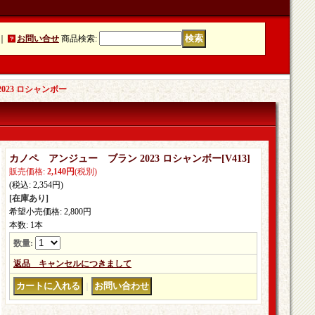
｜
お問い合せ
商品検索
:
023 ロシャンボー
カノペ アンジュー ブラン 2023 ロシャンボー
[
V413
]
販売価格
:
2,140円
(税別)
(税込
:
2,354円
)
[在庫あり]
希望小売価格
:
2,800円
本数
:
1本
数量
:
返品 キャンセルにつきまして
｜