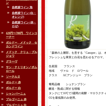
ン
自然派ワイン 泡
自然派ワイン (白・
オレンジ)
自然派ワイン (赤・
ロゼ)
420円〜700円 ワインコ
ーナー
ボルドー メドック セ
カンドワイン
メドック クリュ・ブル
「森林の上層部」を意する「Canopee」
ジョワ
フレッシュな果実と白花を思わせるアロマ。
グラーヴ
生産国 フランス
サン・テミリオン／ポム
地域 ヴァル ド ロワール
ロール
クラス ACアンジュー ブラン
ソーテルヌ
ボルドー 赤
葡萄品種 シュナンブラン
ボルドー 白
醸造・熟成に関する情報
タンクにて16℃で3週間の発酵・マロラク
シャンパーニュ
O2を最低限のみ使用。
ブルゴーニュ 赤
ブルゴーニュ 白