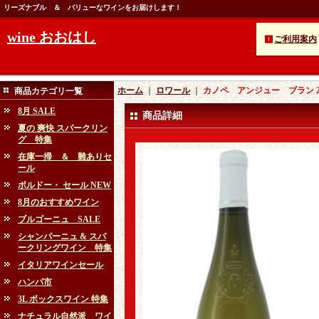
リーズナブル ＆ バリューなワインをお届けします！
wine おおはし
ご利用案内
ホーム
｜
ロワール
｜
カノペ アンジュー ブラン 2
商品カテゴリ一覧
8月 SALE
商品詳細
夏の 爽快 スパークリン
グ 特集
在庫一掃 ＆ 難ありセ
ール
ボルドー・ セール NEW
8月のおすすめワイン
ブルゴーニュ SALE
シャンパーニュ & スパ
ークリングワイン 特集
イタリアワインセール
ハンパ市
3L ボックスワイン 特集
ナチュラル自然派 ワイ