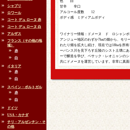
色 白
シャブリ
甘辛 辛口
アルコール度数 12
ロワール
ボディ感 ミディアムボディ
コート デュ ローヌ 赤
コート デュ ローヌ 白
アルザス
ワイナリー情報：ドメーヌ ド ロシャンボ
アンジュー地区のわずか7haの畑から、モリー
フランス（その他の地
わたり畑を拡大し続け、現在では18haを所
域）
ーバンス川を見下ろす丘陵のシスト土壌にあ
赤
ーで醸造を学び、ペサック・レオニャンのシ
白
共にドメーヌを運営しています。非常に真面
イタリア
赤
白
スペイン・ポルトガル
赤
白
ドイツ
USA・カナダ
チリ・アルゼンチン・そ
の他