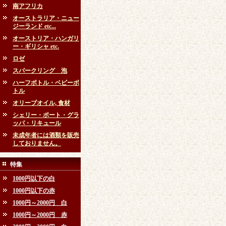
南アフリカ
オーストラリア・ニュー
ジーランド etc...
オーストリア・ハンガリ
ー・ギリシャ etc.
ロゼ
スパークリング 泡
ハーフボトル・ベビーボ
トル
オリーブオイル, 食材
シェリー・ポート・グラ
ッパ・リキュール
未成年者には酒類を販売
しておりません。
特集
1000円以下の白
1000円以下の赤
1000円～2000円 白
1000円～2000円 赤