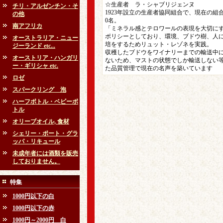
☆生産者 ラ・シャブリジェンヌ
チリ・アルゼンチン・そ
1923年設立の生産者協同組合で、現在の組合
の他
0名。
南アフリカ
「ミネラル感とテロワールの表現を大切に
ポリシーとしており、環境、ブドウ樹、人
オーストラリア・ニュー
培をするためリュット・レゾネを実践。
ジーランド etc...
収穫したブドウをワイナリーまでの輸送中
オーストリア・ハンガリ
ないため、マストの状態でしか輸送しない
ー・ギリシャ etc.
た品質管理で現在の名声を築いています
ロゼ
スパークリング 泡
ハーフボトル・ベビーボ
トル
オリーブオイル, 食材
シェリー・ポート・グラ
ッパ・リキュール
未成年者には酒類を販売
しておりません。
特集
1000円以下の白
1000円以下の赤
1000円～2000円 白