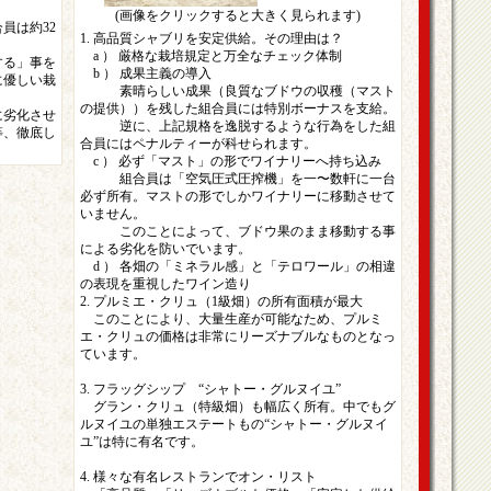
(画像をクリックすると大きく見られます)
員は約32
1. 高品質シャブリを安定供給。その理由は？
a ） 厳格な栽培規定と万全なチェック体制
する」事を
b ） 成果主義の導入
に優しい栽
素晴らしい成果（良質なブドウの収穫（マスト
の提供））を残した組合員には特別ボーナスを支給。
に劣化させ
逆に、上記規格を逸脱するような行為をした組
等、徹底し
合員にはペナルティーが科せられます。
c ） 必ず「マスト」の形でワイナリーへ持ち込み
組合員は「空気圧式圧搾機」を一〜数軒に一台
必ず所有。マストの形でしかワイナリーに移動させて
いません。
このことによって、ブドウ果のまま移動する事
による劣化を防いでいます。
d ） 各畑の「ミネラル感」と「テロワール」の相違
の表現を重視したワイン造り
2. プルミエ・クリュ（1級畑）の所有面積が最大
このことにより、大量生産が可能なため、プルミ
エ・クリュの価格は非常にリーズナブルなものとなっ
ています。
3. フラッグシップ “シャトー・グルヌイユ”
グラン・クリュ（特級畑）も幅広く所有。中でもグ
ルヌイユの単独エステートもの“シャトー・グルヌイ
ユ”は特に有名です。
4. 様々な有名レストランでオン・リスト