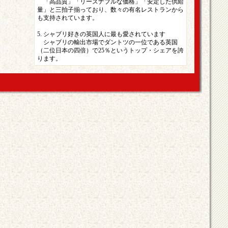
「高品質」「リーズナブルな価格」「安定した供給
量」と三拍子揃っており、数々の有名レストランから
も支持されています。
5. シャブリ好きの英国人に最も愛されています
シャブリの輸出市場でダントツの一位である英国
（二位日本の四倍）で25％というトップ・シェアを誇
ります。