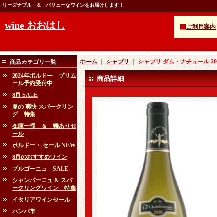
リーズナブル ＆ バリューなワインをお届けします！
wine おおはし
ご利用案内
ホーム
｜
シャブリ
｜
シャブリ ダム・ナチュール 2
商品カテゴリ一覧
2024年ボルドー プリム
商品詳細
ール予約受付中
8月 SALE
夏の 爽快 スパークリン
グ 特集
在庫一掃 ＆ 難ありセ
ール
ボルドー・ セール NEW
8月のおすすめワイン
ブルゴーニュ SALE
シャンパーニュ & スパ
ークリングワイン 特集
イタリアワインセール
ハンパ市