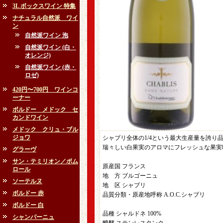
3L ボックスワイン 特集
ナチュラル自然派 ワイ
ン
自然派ワイン 泡
自然派ワイン (白・
オレンジ)
自然派ワイン (赤・
ロゼ)
420円〜700円 ワインコ
ーナー
ボルドー メドック セ
カンドワイン
メドック クリュ・ブル
ジョワ
シャブリ全体の1/4という最大生産量を誇り
瑞々しい白果実のアロマにフレッシュな果実
グラーヴ
サン・テミリオン／ポム
原産国 フランス
ロール
地 方 ブルゴーニュ
ソーテルヌ
地 区 シャブリ
ボルドー 赤
品質分類・原産地呼称 A.O.C.シャブリ
ボルドー 白
品種 シャルドネ 100%
シャンパーニュ