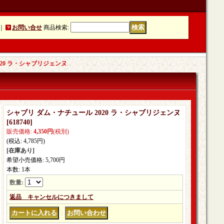
｜
お問い合せ
商品検索
:
020 ラ・シャブリジェンヌ
シャブリ ダム・ナチュール 2020 ラ・シャブリジェンヌ
[
618740
]
販売価格
:
4,350円
(税別)
(税込
:
4,785円
)
[在庫あり]
希望小売価格
:
5,700円
本数
:
1本
数量
:
返品 キャンセルにつきまして
｜