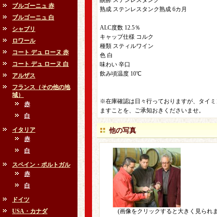
醗酵 ステンレスタンク
ブルゴーニュ 赤
熟成 ステンレスタンク熟成 6カ月
ブルゴーニュ 白
ALC度数 12.5％
シャブリ
キャップ仕様 コルク
ロワール
種類 スティルワイン
コート デュ ローヌ 赤
色 白
コート デュ ローヌ 白
味わい 辛口
飲み頃温度 10℃
アルザス
フランス（その他の地
域）
※在庫確認は日々行っておりますが、タイミ
赤
ますことを、ご承知おきくださいませ。
白
イタリア
他の写真
赤
白
スペイン・ポルトガル
赤
白
ドイツ
USA・カナダ
(画像をクリックすると大きく見られま