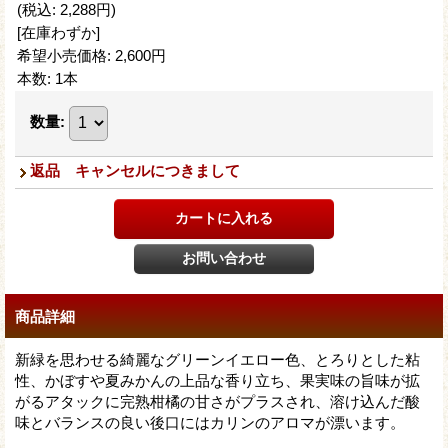
(税込
:
2,288円
)
[在庫わずか]
希望小売価格
:
2,600円
本数
:
1本
数量
:
返品 キャンセルにつきまして
商品詳細
新緑を思わせる綺麗なグリーンイエロー色、とろりとした粘
性、かぼすや夏みかんの上品な香り立ち、果実味の旨味が拡
がるアタックに完熟柑橘の甘さがプラスされ、溶け込んだ酸
味とバランスの良い後口にはカリンのアロマが漂います。