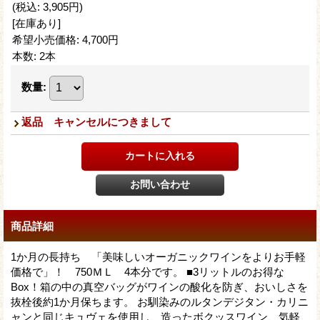
(税込
:
3,905円
)
[在庫あり]
希望小売価格
:
4,700円
本数
:
2本
数量
:
返品 キャンセルにつきまして
商品詳細
1か月の長持ち 「美味しいオーガニックワインをよりお手軽
価格で」！ 750ＭＬ 4本分です。 ■3リットルのお得な
Box！箱の中の真空バッグがワインの酸化を防ぎ、おいしさを
抜栓後約1か月保ちます。 お馴染みのルタンデジタン・カリニ
ャンと同じキュヴェを使用し、造ったボクッスワイン、気軽