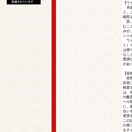
【ワ
卓越
と。
細部
「質
むこ
みが
シャ
ワイ
ト）
は畑
なこ
豊満
があ
【収
収穫
区画
検査
は、
や酸
ール
に、
合い
果実
この
の香
をチ