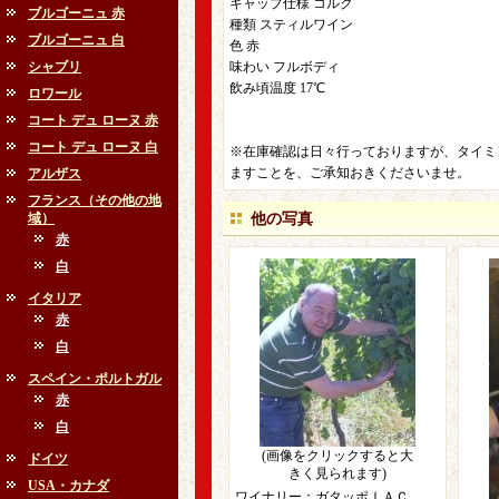
キャップ仕様 コルク
ブルゴーニュ 赤
種類 スティルワイン
ブルゴーニュ 白
色 赤
シャブリ
味わい フルボディ
飲み頃温度 17℃
ロワール
コート デュ ローヌ 赤
コート デュ ローヌ 白
※在庫確認は日々行っておりますが、タイミ
ますことを、ご承知おきくださいませ。
アルザス
フランス（その他の地
域）
他の写真
赤
白
イタリア
赤
白
スペイン・ポルトガル
赤
白
(画像をクリックすると大
ドイツ
きく見られます)
USA・カナダ
ワイナリー：ガタッポＩＡＣ