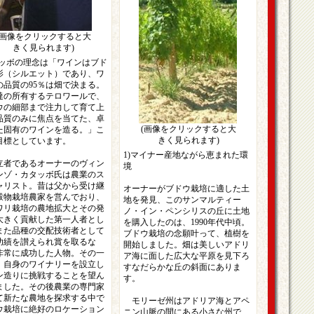
(画像をクリックすると大
きく見られます)
タッボの理念は「ワインはブド
影（シルエット）であり、ワ
の品質の95％は畑で決まる。
達の所有するテロワールで、
ウの細部まで注力して育て上
品質のみに焦点を当てた、卓
(画像をクリックすると大
た固有のワインを造る。」こ
きく見られます)
目標としています。
1)マイナー産地ながら恵まれた環
者であるオーナーのヴィン
境
ンゾ・カタッボ氏は農業のス
ャリスト。昔は父から受け継
オーナーがブドウ栽培に適した土
穀物栽培農家を営んでおり、
地を発見、このサンマルティー
ワリ栽培の農地拡大とその発
ノ・イン・ペンシリスの丘に土地
大きく貢献した第一人者とし
を購入したのは、1990年代中頃。
また品種の交配技術者として
ブドウ栽培の念願叶って、植樹を
功績を讃えられ賞を取るな
開始しました。畑は美しいアドリ
非常に成功した人物。その一
ア海に面した広大な平原を見下ろ
、自身のワイナリーを設立し
すなだらかな丘の斜面にありま
ン造りに挑戦することを望ん
す。
ました。その後農業の専門家
て新たな農地を探求する中で
モリーゼ州はアドリア海とアペ
ウ栽培に絶好のロケーション
ニン山脈の間にある小さな州で、