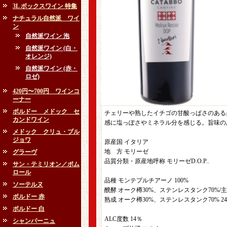
3L ボックスワイン 特集
ナチュラル自然派 ワイ
ン
自然派ワイン 泡
自然派ワイン (白・
オレンジ)
自然派ワイン (赤・
ロゼ)
420円〜700円 ワインコ
ーナー
ボルドー メドック セ
チェリーや熟したイチゴの甘酸っぱさのある
カンドワイン
感に塩っぽさやミネラル分を感じる。旨味の
メドック クリュ・ブル
ジョワ
原産国 イタリア
地 方 モリーゼ
グラーヴ
品質分類・原産地呼称 モリーゼD.O.P..
サン・テミリオン／ポム
ロール
品種 モンテプルチアーノ 100%
ソーテルヌ
醗酵 オーク樽30%、ステンレスタンク70%
ボルドー 赤
熟成 オーク樽30%、ステンレスタンク70% 2
ボルドー 白
ALC度数 14％
シャンパーニュ