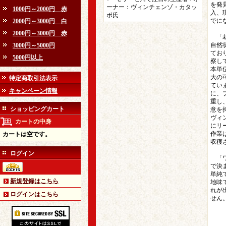
を発
ーナー：ヴィンチェンゾ・カタッ
1000円～2000円 赤
入、
ボ氏
でに
2000円～3000円 白
2000円～3000円 赤
「栽
自然
3000円～5000円
てお
5000円以上
察し
本単
大の
特定商取引法表示
てい
キャンペーン情報
に、
重し
ショッピングカート
意を
ヴィ
カートの中身
にリ
作業
カートは空です。
収穫
ログイン
「ワ
で決
単純
新規登録はこちら
地味
れが
ログインはこちら
せん