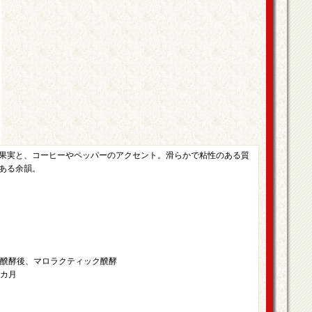
果実と、コーヒーやペッパーのアクセント。滑らかで粘性のある質
ある余韻。
/主醗酵後、マロラクティック醗酵
4カ月