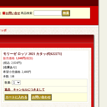
｜
お問い合せ
商品検索
:
タッボ
モリーゼ ロッソ 2021 カタッボ
[
622271
]
販売価格
:
1,840円
(税別)
(税込
:
2,024円
)
[在庫あり]
希望小売価格
:
2,400円
本数
:
1本
数量
:
返品 キャンセルにつきまして
｜