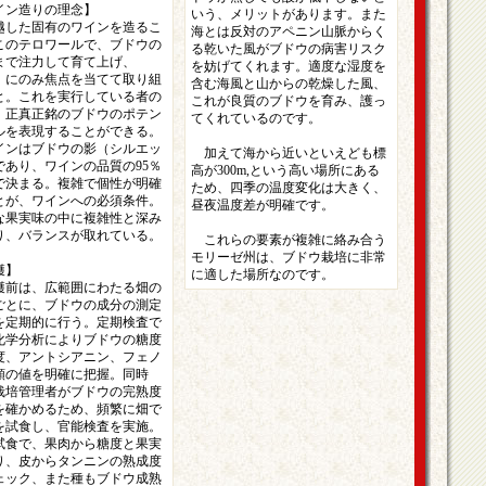
イン造りの理念】
いう、メリットがあります。また
した固有のワインを造るこ
海とは反対のアペニン山脈からく
このテロワールで、ブドウの
る乾いた風がブドウの病害リスク
まで注力して育て上げ、
を妨げてくれます。適度な湿度を
」にのみ焦点を当てて取り組
含む海風と山からの乾燥した風、
と。これを実行している者の
これが良質のブドウを育み、護っ
、正真正銘のブドウのポテン
てくれているのです。
ルを表現することができる。
ンはブドウの影（シルエッ
加えて海から近いといえども標
であり、ワインの品質の95％
高が300m,という高い場所にある
で決まる。複雑で個性が明確
ため、四季の温度変化は大きく、
とが、ワインへの必須条件。
昼夜温度差が明確です。
な果実味の中に複雑性と深み
り、バランスが取れている。
これらの要素が複雑に絡み合う
モリーゼ州は、ブドウ栽培に非常
穫】
に適した場所なのです。
前は、広範囲にわたる畑の
ごとに、ブドウの成分の測定
を定期的に行う。定期検査で
化学分析によりブドウの糖度
度、アントシアニン、フェノ
類の値を明確に把握。同時
栽培管理者がブドウの完熟度
を確かめるため、頻繁に畑で
を試食し、官能検査を実施。
試食で、果肉から糖度と果実
り、皮からタンニンの熟成度
ェック、また種もブドウ成熟