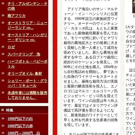
チリ・アルゼンチン・そ
の他
アドリア海沿いのサン・マルテ
ィーノ・イン・ペンシリスに位置
南アフリカ
する、1990年設立の家族経営ワイ
オーストラリア・ニュー
ナリー。オーナーのヴィンチェン
(カ
ジーランド etc...
ゾ・カタッボ氏は、もともと家業
ウの
であった穀物栽培農家を営んでお
オーストリア・ハンガリ
イン
り、モリーゼ州に於いてヒマワリ
ー・ギリシャ etc.
自分
栽培の農地拡大とその発展に大き
ブド
ロゼ
く貢献した第一人者として成功を
げ、
収めていました。新たな農地を探
スパークリング 泡
越し
求する中で、ある日ブドウ栽培に
とを
ハーフボトル・ベビーボ
絶好のロケーションを発見し、19
トル
90年にその土地を購入。1994年か
設立
ら自社瓶詰めを開始し、夢であっ
オリーブオイル, 食材
チェ
た自身のワイナリーをスタートさ
ペシ
シェリー・ポート・グラ
せました。厳格な栽培方法の実践
いだ
ッパ・リキュール
と最新の醸造技術を投入し、エノ
ヒマ
ロゴにはマルコ・エルコリーノ氏
未成年者には酒類を販売
展に
とジュゼッペ・ピッロ氏を迎えて
しておりません。
て、
います。ワインの品質は年々向上
その
中で、最近ではイタリアワイン評
ど、
特集
価誌で高評価を受けるようにな
方で
り、新進気鋭のワイナリーとして
ワイ
1000円以下の白
早くも州を代表する生産者の頭角
でい
を現しています。
1000円以下の赤
とし
ブド
1000円～2000円 白
↑ モリーゼ州で注目の生産者 ! オ