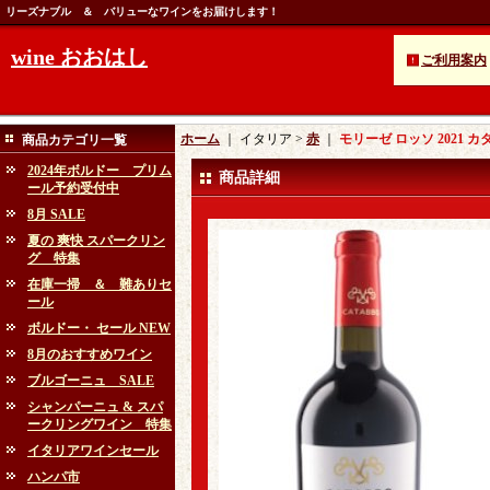
リーズナブル ＆ バリューなワインをお届けします！
wine おおはし
ご利用案内
ホーム
｜ イタリア >
赤
｜
モリーゼ ロッソ 2021 カ
商品カテゴリ一覧
2024年ボルドー プリム
商品詳細
ール予約受付中
8月 SALE
夏の 爽快 スパークリン
グ 特集
在庫一掃 ＆ 難ありセ
ール
ボルドー・ セール NEW
8月のおすすめワイン
ブルゴーニュ SALE
シャンパーニュ & スパ
ークリングワイン 特集
イタリアワインセール
ハンパ市