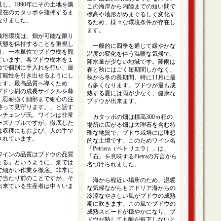
見し、1990年にその土地を購
この海岸から内陸までの短い間で
現在のカタッボを指揮するま
標高や地形がめまぐるしく変化す
なりました。
るため、様々な環境条件が存在し
ます。
培環境は、畑が可能な限り
状態を保持することを重視し
一般的に四季を通じて緩やかな
り、一本単位でブドウ樹を観
温度の変化を伴う温暖な気候で、
ています。各ブドウ樹木を１
降水量が少ない地域です。降雨は
位で個別に手入れを行い、最
春と秋にはごく短期間しかなく、
可能性を引き出せるようにし
秋から冬の長期間、特に11月に最
ます。最高品質へ導くため
も多くなります。ブドウが最も成
ブドウ樹の成長サイクルを尊
熟する夏には雨が少なく、健康な
、忍耐強く細部まで細心の注
ブドウが出来ます。
持って見守ります。」と話す
ンチェンゾ氏。ワインは非常
カタッボの畑は標高300ｍ程の
ーズナブルですが、徹底した
場所に広がる畑は大理石を含む特
は収穫にもおよび、人の手で
殊な地質で、ブドウ栽培には理想
されています。
的な土壌です。このためワイン名
「Petriera（ペトリエラ）」は、
インの品質はブドウの品質
「石」を意味するPietraの方言から
まる」というように、畑では
名づけられました。
で細かい作業を徹底。非常に
で当たり前のことですが、そ
海から程近い場所のため、温暖
出来ている生産者は中々いま
な気候ながらもアドリア海からの
。
冷涼なやさしい風がブドウの成熟
期に吹きます。この風でブドウの
成熟スピードが穏やかになり、ブ
ドウが熟しても酸が低下しないと