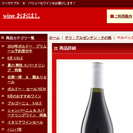
リーズナブル ＆ バリューなワインをお届けします！
wine おおはし
ご利用案内
ホーム
｜
チリ・アルゼンチン・その他
｜
マルベック
商品カテゴリ一覧
2024年ボルドー プリム
商品詳細
ール予約受付中
8月 SALE
夏の 爽快 スパークリン
グ 特集
在庫一掃 ＆ 難ありセ
ール
ボルドー・ セール NEW
8月のおすすめワイン
ブルゴーニュ SALE
シャンパーニュ & スパ
ークリングワイン 特集
イタリアワインセール
ハンパ市