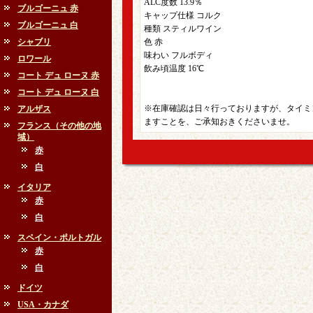
ALC度数 13.9％
ブルゴーニュ 赤
キャップ仕様 コルク
ブルゴーニュ 白
種類 スティルワイン
シャブリ
色 赤
味わい フルボディ
ロワール
飲み頃温度 16℃
コート デュ ローヌ 赤
コート デュ ローヌ 白
※在庫確認は日々行っておりますが、タイミ
アルザス
ますことを、ご承知おきくださいませ。
フランス（その他の地
域）
赤
白
イタリア
赤
白
スペイン・ポルトガル
赤
白
ドイツ
USA・カナダ