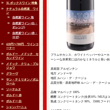
3L ボックスワイン 特集
ナチュラル自然派 ワイ
ン
自然派ワイン 泡
自然派ワイン (白・
オレンジ)
自然派ワイン (赤・
ロゼ)
420円〜700円 ワインコ
ーナー
ボルドー メドック セ
プラムやカシス、ホワイトペッパーやユーカ
カンドワイン
ーシーな赤果実にほのかなミネラルと長い余
メドック クリュ・ブル
ジョワ
原産国 アルゼンチン
地方 メンドーサ
グラーヴ
地区 ルハン・デ・クージョ
サン・テミリオン／ポム
品質分類・原産地呼称 ルハン・デ・クージョI.
ロール
ソーテルヌ
品種 マルベック 100%
ボルドー 赤
醗酵 コンクリートタンク(全房10% / MLF
ボルドー 白
熟成 コンクリートタンク 90%、3500Lフード
シャンパーニュ