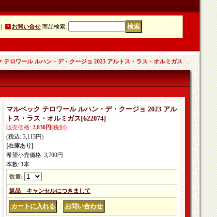
｜
お問い合せ
商品検索
:
 テロワール ルハン・デ・クージョ 2023 アルトス・ラス・オルミガス
マルベック テロワール ルハン・デ・クージョ 2023 アル
トス・ラス・オルミガス
[
622074
]
販売価格
:
2,830円
(税別)
(税込
:
3,113円
)
[在庫あり]
希望小売価格
:
3,700円
本数
:
1本
数量
:
返品 キャンセルにつきまして
｜