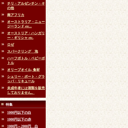
チリ・アルゼンチン・そ
の他
南アフリカ
オーストラリア・ニュー
ジーランド etc...
オーストリア・ハンガリ
ー・ギリシャ etc.
ロゼ
スパークリング 泡
ハーフボトル・ベビーボ
トル
オリーブオイル, 食材
シェリー・ポート・グラ
ッパ・リキュール
未成年者には酒類を販売
しておりません。
特集
1000円以下の白
1000円以下の赤
1000円～2000円 白