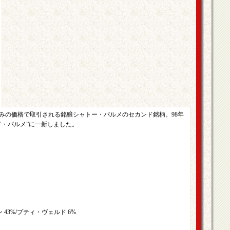
並みの価格で取引される銘醸シャトー・パルメのセカンド銘柄。98年
ド・パルメ”に一新しました。
 43%/プティ・ヴェルド 6%