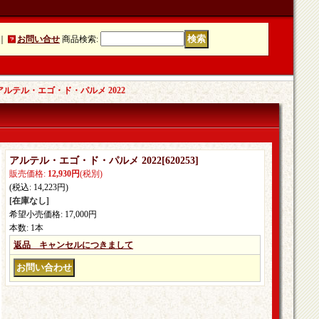
｜
お問い合せ
商品検索
:
アルテル・エゴ・ド・パルメ 2022
アルテル・エゴ・ド・パルメ 2022
[
620253
]
販売価格
:
12,930円
(税別)
(税込
:
14,223円
)
[在庫なし]
希望小売価格
:
17,000円
本数
:
1本
返品 キャンセルにつきまして