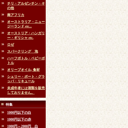
チリ・アルゼンチン・そ
の他
南アフリカ
オーストラリア・ニュー
ジーランド etc...
オーストリア・ハンガリ
ー・ギリシャ etc.
ロゼ
スパークリング 泡
ハーフボトル・ベビーボ
トル
オリーブオイル, 食材
シェリー・ポート・グラ
ッパ・リキュール
未成年者には酒類を販売
しておりません。
特集
1000円以下の白
1000円以下の赤
1000円～2000円 白