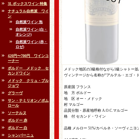
3L ボックスワイン 特集
ナチュラル自然派 ワイ
ン
自然派ワイン 泡
自然派ワイン (白・
オレンジ)
自然派ワイン (赤・
ロゼ)
420円〜700円 ワインコ
ーナー
ボルドー メドック セ
メドック地区の3級格付ながら1級シャトー
カンドワイン
ヴィンテージから名称が“アルテル・エゴ・
メドック クリュ・ブル
ジョワ
原産国 フランス
地 方 ボルドー
グラーヴ
地 区 オー・メドック
サン・テミリオン／ポム
村 マルゴー
ロール
品質分類・原産地呼称 A.O.C.マルゴー
ソーテルヌ
格 付 セカンド・ワイン
ボルドー 赤
ボルドー 白
品種 メルロー 51%/カベルネ・ソーヴィニヨン
シャンパーニュ