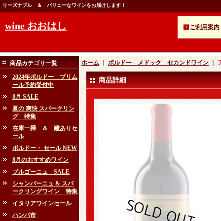
リーズナブル ＆ バリューなワインをお届けします！
wine おおはし
ご利用案内
ホーム
｜
ボルドー メドック セカンドワイン
｜
商品カテゴリ一覧
2024年ボルドー プリム
商品詳細
ール予約受付中
8月 SALE
夏の 爽快 スパークリン
グ 特集
在庫一掃 ＆ 難ありセ
ール
ボルドー・ セール NEW
8月のおすすめワイン
ブルゴーニュ SALE
シャンパーニュ & スパ
ークリングワイン 特集
イタリアワインセール
ハンパ市