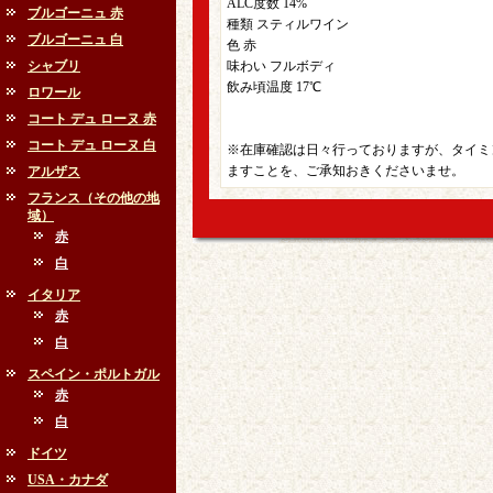
ALC度数 14%
ブルゴーニュ 赤
種類 スティルワイン
ブルゴーニュ 白
色 赤
シャブリ
味わい フルボディ
飲み頃温度 17℃
ロワール
コート デュ ローヌ 赤
コート デュ ローヌ 白
※在庫確認は日々行っておりますが、タイミ
ますことを、ご承知おきくださいませ。
アルザス
フランス（その他の地
域）
赤
白
イタリア
赤
白
スペイン・ポルトガル
赤
白
ドイツ
USA・カナダ