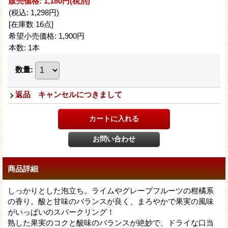
販売価格
:
1,180円
(税別)
(税込
:
1,298円
)
[在庫数 16点]
希望小売価格
:
1,900円
本数
:
1本
数量
:
返品 キャンセルにつきまして
商品詳細
しっかりとした泡立ち。ライムやグレープフルーツの柑橘系
の香り。酸と甘味のバランスが良く、まろやかで果実の風味
がいっぱいのスパークリング！
熟した果実のコクと酸味のバランスが絶妙で、ドライな口当