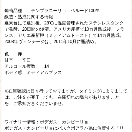
葡萄品種 テンプラニーリョ ペルード100％
醸造・熟成に関する情報
選果台にて選別後、28℃に温度管理されたステンレスタンク
で発酵、20日間の浸漬。アメリカ産樽で10カ月熟成後、フラ
ンス、アリエ産新樽（ミディアムトースト）で14カ月熟成。
2008年ヴィンテージは、2011年10月に瓶詰め。
色 赤
甘辛 辛口
アルコール度数 14
ボディ感 ミディアムプラス
※在庫確認は日々行っておりますが、タイミングによりまして
は、ご注文が完了しても、在庫切れの場合がありますこと
を、ご承知おきくださいませ。
ワイナリー情報：ボデガス カンピーリョ
ボデガス・カンピーリョはバスク州アラバ県に位置する「リ