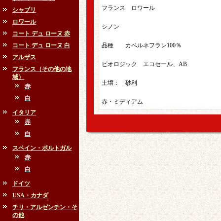
フランス ロワール
シャブリ
ロワール
シノン
コート デュ ローヌ 赤
コート デュ ローヌ 白
品種 カベルネフラン100％
アルザス
ビオロジック エコセール、AB
フランス（その他の地
域）
土壌： 砂利
赤
白
赤・ミディアム
イタリア
赤
白
スペイン・ポルトガル
赤
白
ドイツ
USA・カナダ
チリ・アルゼンチン・そ
の他