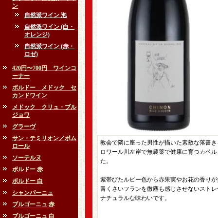
ン
自然派ワイン 泡
自然派ワイン (白・
オレンジ)
自然派ワイン (赤・
ロゼ)
420円〜700円 ワインコ
ーナー
ボルドー メドック セ
カンドワイン
メドック クリュ・ブル
ジョワ
グラーヴ
サン・テミリオン／ポム
教会で隣に座った男性が描いた素敵な落書き
ロール
ロワール川左岸で無農薬で健康に育つカベル
ソーテルヌ
た。
ボルドー 赤
紫帯びたルビー色から赤果実やお花の香りが
ボルドー 白
青くさいフランを微塵も感じさせないストレ
シャンパーニュ
ナチュラルな味わいです。
ブルゴーニュ 赤
ブルゴーニュ 白