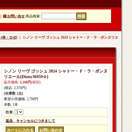
｜
お問い合せ
商品検索
:
(赤・ロゼ)
｜
シノン リーヴ ゴッシュ 2024 シャトー・ド・ラ・ボンヌリエ
シノン リーヴ ゴッシュ 2024 シャトー・ド・ラ・ボンヌ
リエール
[
Diony36959☆
]
販売価格
:
2,160円
(税別)
(税込
:
2,376円
)
[在庫数 2点]
希望小売価格
:
2,700円
本数
:
1本
数量
:
返品 キャンセルにつきまして
｜