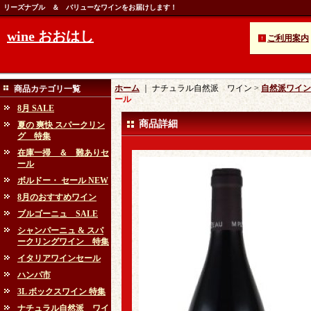
リーズナブル ＆ バリューなワインをお届けします！
wine おおはし
ご利用案内
ホーム
｜ ナチュラル自然派 ワイン >
自然派ワイン 
商品カテゴリ一覧
ール
8月 SALE
商品詳細
夏の 爽快 スパークリン
グ 特集
在庫一掃 ＆ 難ありセ
ール
ボルドー・ セール NEW
8月のおすすめワイン
ブルゴーニュ SALE
シャンパーニュ & スパ
ークリングワイン 特集
イタリアワインセール
ハンパ市
3L ボックスワイン 特集
ナチュラル自然派 ワイ