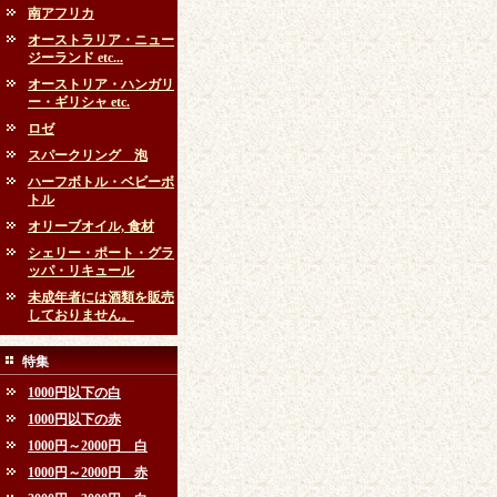
南アフリカ
オーストラリア・ニュー
ジーランド etc...
オーストリア・ハンガリ
ー・ギリシャ etc.
ロゼ
スパークリング 泡
ハーフボトル・ベビーボ
トル
オリーブオイル, 食材
シェリー・ポート・グラ
ッパ・リキュール
未成年者には酒類を販売
しておりません。
特集
1000円以下の白
1000円以下の赤
1000円～2000円 白
1000円～2000円 赤