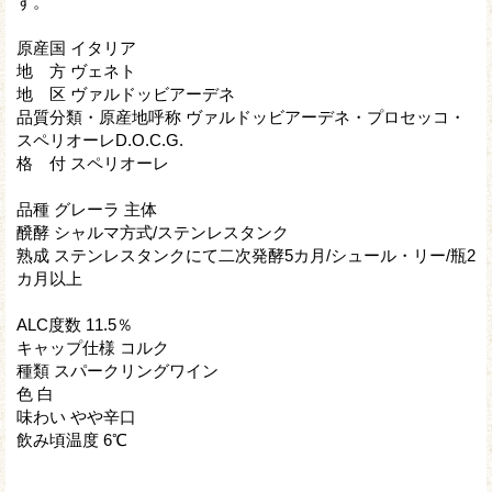
す。
原産国 イタリア
地 方 ヴェネト
地 区 ヴァルドッビアーデネ
品質分類・原産地呼称 ヴァルドッビアーデネ・プロセッコ・
スペリオーレD.O.C.G.
格 付 スペリオーレ
品種 グレーラ 主体
醗酵 シャルマ方式/ステンレスタンク
熟成 ステンレスタンクにて二次発酵5カ月/シュール・リー/瓶2
カ月以上
ALC度数 11.5％
キャップ仕様 コルク
種類 スパークリングワイン
色 白
味わい やや辛口
飲み頃温度 6℃