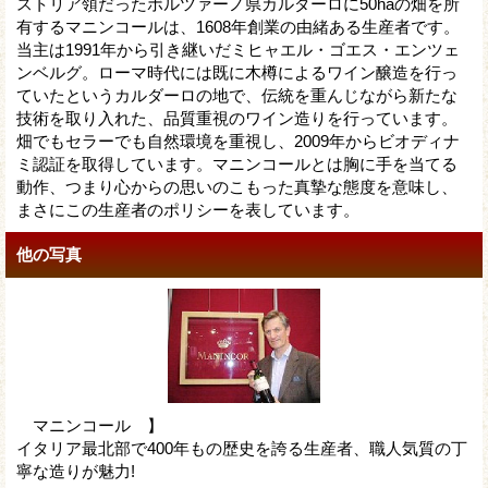
ストリア領だったボルツァーノ県カルダーロに50haの畑を所
有するマニンコールは、1608年創業の由緒ある生産者です。
当主は1991年から引き継いだミヒャエル・ゴエス・エンツェ
ンベルグ。ローマ時代には既に木樽によるワイン醸造を行っ
ていたというカルダーロの地で、伝統を重んじながら新たな
技術を取り入れた、品質重視のワイン造りを行っています。
畑でもセラーでも自然環境を重視し、2009年からビオディナ
ミ認証を取得しています。マニンコールとは胸に手を当てる
動作、つまり心からの思いのこもった真摯な態度を意味し、
まさにこの生産者のポリシーを表しています。
他の写真
マニンコール 】
イタリア最北部で400年もの歴史を誇る生産者、職人気質の丁
寧な造りが魅力!