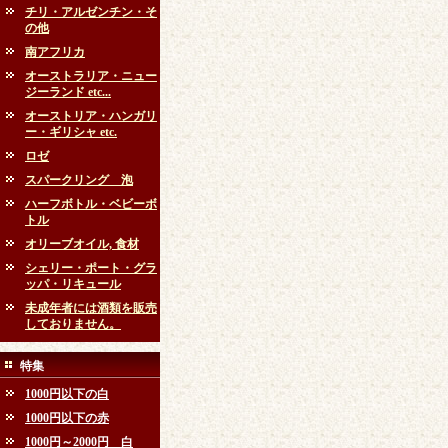
チリ・アルゼンチン・そ
の他
南アフリカ
オーストラリア・ニュー
ジーランド etc...
オーストリア・ハンガリ
ー・ギリシャ etc.
ロゼ
スパークリング 泡
ハーフボトル・ベビーボ
トル
オリーブオイル, 食材
シェリー・ポート・グラ
ッパ・リキュール
未成年者には酒類を販売
しておりません。
特集
1000円以下の白
1000円以下の赤
1000円～2000円 白