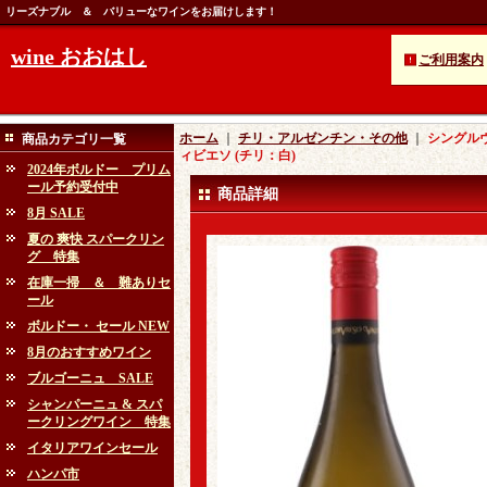
リーズナブル ＆ バリューなワインをお届けします！
wine おおはし
ご利用案内
ホーム
｜
チリ・アルゼンチン・その他
｜
シングルヴ
商品カテゴリ一覧
ィビエソ (チリ：白)
2024年ボルドー プリム
ール予約受付中
商品詳細
8月 SALE
夏の 爽快 スパークリン
グ 特集
在庫一掃 ＆ 難ありセ
ール
ボルドー・ セール NEW
8月のおすすめワイン
ブルゴーニュ SALE
シャンパーニュ & スパ
ークリングワイン 特集
イタリアワインセール
ハンパ市