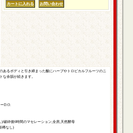
｜
のあるボディと引き締まった酸にハーブやトロピカルフルーツのニ
トな余韻が続きます。
D.O.
F無し)/破砕後6時間のマセレーション,全房,天然酵母
、新樽なし)