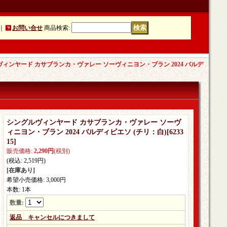
｜
お問い合せ
商品検索
:
ィンヤード カサブランカ・ヴァレー ソーヴィニヨン・ブラン 2024 バルデ
シングルヴィンヤード カサブランカ・ヴァレー ソーヴ
ィニヨン・ブラン 2024 バルディビエソ (チリ：白)
[
6233
15
]
販売価格
:
2,290円
(税別)
(税込
:
2,519円
)
[在庫あり]
希望小売価格
:
3,000円
本数
:
1本
数量
:
返品 キャンセルにつきまして