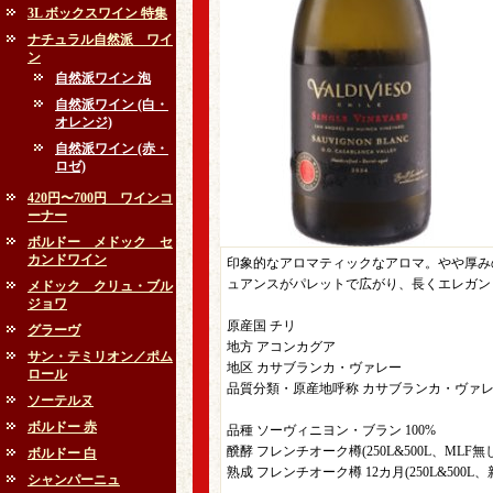
3L ボックスワイン 特集
ナチュラル自然派 ワイ
ン
自然派ワイン 泡
自然派ワイン (白・
オレンジ)
自然派ワイン (赤・
ロゼ)
420円〜700円 ワインコ
ーナー
ボルドー メドック セ
カンドワイン
印象的なアロマティックなアロマ。やや厚み
ュアンスがパレットで広がり、長くエレガン
メドック クリュ・ブル
ジョワ
原産国 チリ
グラーヴ
地方 アコンカグア
サン・テミリオン／ポム
地区 カサブランカ・ヴァレー
ロール
品質分類・原産地呼称 カサブランカ・ヴァレー
ソーテルヌ
ボルドー 赤
品種 ソーヴィニヨン・ブラン 100%
醗酵 フレンチオーク樽(250L&500L、ML
ボルドー 白
熟成 フレンチオーク樽 12カ月(250L&500L
シャンパーニュ