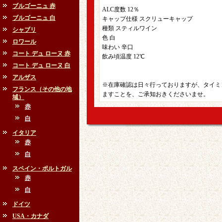
ブルゴーニュ 赤
ALC度数 12％
ブルゴーニュ 白
キャップ仕様 スクリューキャップ
種類 スティルワイン
シャブリ
色 白
ロワール
味わい 辛口
コート デュ ローヌ 赤
飲み頃温度 12℃
コート デュ ローヌ 白
アルザス
※在庫確認は日々行っておりますが、タイミ
フランス（その他の地
ますことを、ご承知おきくださいませ。
域）
赤
白
イタリア
赤
白
スペイン・ポルトガル
赤
白
ドイツ
USA・カナダ