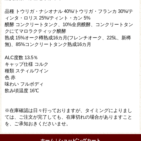
品種 トウリガ・ナシオナル 40%/トウリガ・フランカ 30%/テ
ィンタ・ロリス 25%/ティント・カン 5%
醗酵 コンクリートタンク、10%全房醗酵、コンクリートタン
クにてマロラクティック醗酵
熟成 15%オーク樽熟成16カ月(フレンチオーク、225L、新樽
無)、85%コンクリートタンク熟成16カ月
ALC度数 13.5％
キャップ仕様 コルク
種類 スティルワイン
色 赤
味わい フルボディ
飲み頃温度 16℃
※在庫確認は日々行っておりますが、タイミングによりまし
ては、ご注文が完了しても、在庫切れの場合がありますこと
を、ご承知おきくださいませ。
ホーム
|
ショッピングカート