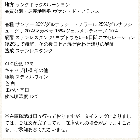
地方 ラングドック&ルーシヨン
品質分類・原産地呼称 ヴァン・ド・フランス
品種 サンソー 30%/グルナッシュ・ノワール 25%/グルナッシ
ュ・グリ 20%/マカベオ 15%/ヴェルメンティーノ 10%
醗酵 ステンレスタンク/ 白ブドウを6ー8日間のマセレーション
後2/3まで醗酵。その後ロゼと混ぜ合わせ残りの醗酵
熟成 ステンレスタンク
ALC度数 13％
キャップ仕様 その他
種類 スティルワイン
色 白
味わい 辛口
飲み頃温度 12℃
※在庫確認は日々行っておりますが、タイミングによりまし
ては、ご注文が完了しても、在庫切れの場合がありますこと
を、ご承知おきくださいませ。