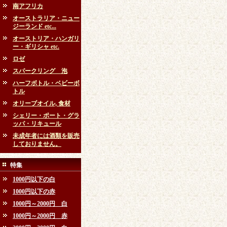
南アフリカ
オーストラリア・ニュー
ジーランド etc...
オーストリア・ハンガリ
ー・ギリシャ etc.
ロゼ
スパークリング 泡
ハーフボトル・ベビーボ
トル
オリーブオイル, 食材
シェリー・ポート・グラ
ッパ・リキュール
未成年者には酒類を販売
しておりません。
特集
1000円以下の白
1000円以下の赤
1000円～2000円 白
1000円～2000円 赤