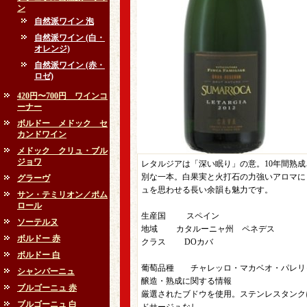
ン
自然派ワイン 泡
自然派ワイン (白・
オレンジ)
自然派ワイン (赤・
ロゼ)
420円〜700円 ワインコ
ーナー
ボルドー メドック セ
カンドワイン
メドック クリュ・ブル
ジョワ
レタルジアは「深い眠り」の意。10年間熟
別な一本。白果実と火打石の力強いアロマに
グラーヴ
ュを思わせる長い余韻も魅力です。
サン・テミリオン／ポム
ロール
生産国 スペイン
ソーテルヌ
地域 カタルーニャ州 ペネデス
ボルドー 赤
クラス DOカバ
ボルドー 白
葡萄品種 チャレッロ・マカベオ・パレリ
シャンパーニュ
醸造・熟成に関する情報
ブルゴーニュ 赤
厳選されたブドウを使用。ステンレスタンクに
ブルゴーニュ 白