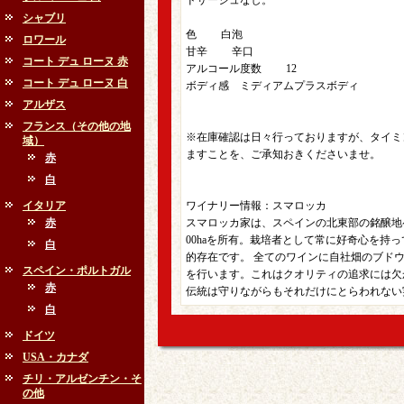
ドサージュなし。
シャブリ
色 白泡
ロワール
甘辛 辛口
コート デュ ローヌ 赤
アルコール度数 12
コート デュ ローヌ 白
ボディ感 ミディアムプラスボディ
アルザス
フランス（その他の地
※在庫確認は日々行っておりますが、タイミ
域）
ますことを、ご承知おきくださいませ。
赤
白
イタリア
ワイナリー情報：スマロッカ
赤
スマロッカ家は、スペインの北東部の銘醸地ペ
00haを所有。栽培者として常に好奇心を持
白
的存在です。 全てのワインに自社畑のブド
スペイン・ポルトガル
を行います。これはクオリティの追求には欠
赤
伝統は守りながらもそれだけにとらわれない
白
ドイツ
USA・カナダ
チリ・アルゼンチン・そ
の他