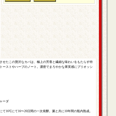
成させたこの贅沢なカバは、極上の芳香と繊細な味わいをもたらす特
トーストやハーブのノート。濃密でまろやかな果実感にブリオッシ
ャーダ
て16℃にて16〜20日間の一次発酵。澱と共に10年間の瓶内熟成。