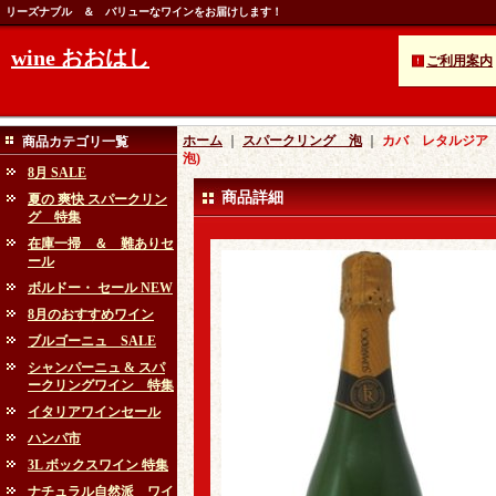
リーズナブル ＆ バリューなワインをお届けします！
wine おおはし
ご利用案内
ホーム
｜
スパークリング 泡
｜
カバ レタルジア 
商品カテゴリ一覧
泡)
8月 SALE
商品詳細
夏の 爽快 スパークリン
グ 特集
在庫一掃 ＆ 難ありセ
ール
ボルドー・ セール NEW
8月のおすすめワイン
ブルゴーニュ SALE
シャンパーニュ & スパ
ークリングワイン 特集
イタリアワインセール
ハンパ市
3L ボックスワイン 特集
ナチュラル自然派 ワイ