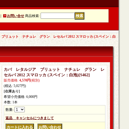
｜
お問い合せ
商品検索
:
ブリュット ナチュレ グラン レセルバ 2012 スマロッカ (スペイン：白
カバ レタルジア ブリュット ナチュレ グラン レ
セルバ 2012 スマロッカ (スペイン：白泡)
[
S462
]
販売価格
:
4,570円
(税別)
(税込
:
5,027円
)
[在庫あり]
希望小売価格
:
6,000円
本数
:
1本
数量
:
返品 キャンセルにつきまして
｜