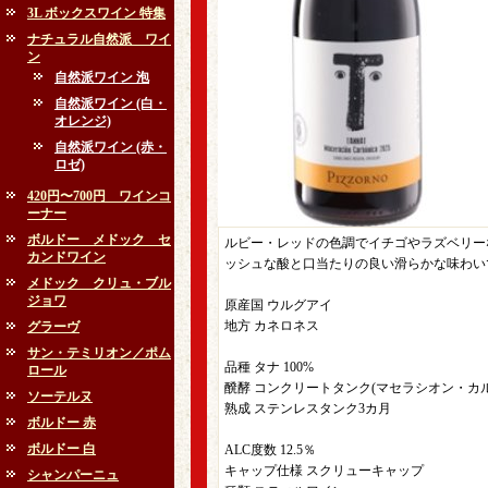
3L ボックスワイン 特集
ナチュラル自然派 ワイ
ン
自然派ワイン 泡
自然派ワイン (白・
オレンジ)
自然派ワイン (赤・
ロゼ)
420円〜700円 ワインコ
ーナー
ボルドー メドック セ
ルビー・レッドの色調でイチゴやラズベリー
カンドワイン
ッシュな酸と口当たりの良い滑らかな味わい
メドック クリュ・ブル
ジョワ
原産国 ウルグアイ
地方 カネロネス
グラーヴ
サン・テミリオン／ポム
品種 タナ 100%
ロール
醗酵 コンクリートタンク(マセラシオン・カルボ
ソーテルヌ
熟成 ステンレスタンク3カ月
ボルドー 赤
ボルドー 白
ALC度数 12.5％
キャップ仕様 スクリューキャップ
シャンパーニュ