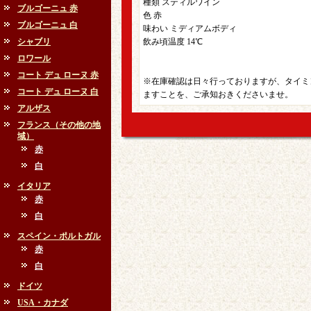
種類 スティルワイン
ブルゴーニュ 赤
色 赤
ブルゴーニュ 白
味わい ミディアムボディ
シャブリ
飲み頃温度 14℃
ロワール
コート デュ ローヌ 赤
※在庫確認は日々行っておりますが、タイミ
コート デュ ローヌ 白
ますことを、ご承知おきくださいませ。
アルザス
フランス（その他の地
域）
赤
白
イタリア
赤
白
スペイン・ポルトガル
赤
白
ドイツ
USA・カナダ