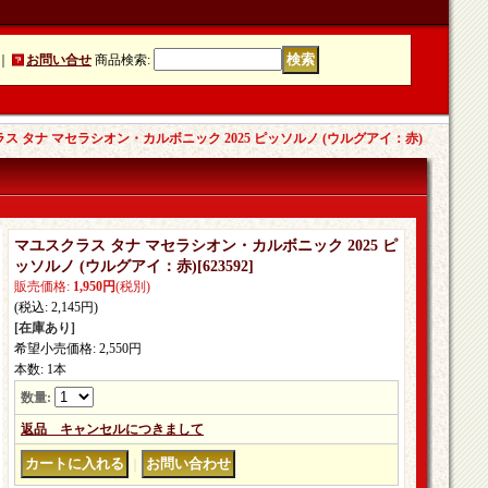
｜
お問い合せ
商品検索
:
ス タナ マセラシオン・カルボニック 2025 ピッソルノ (ウルグアイ：赤)
マユスクラス タナ マセラシオン・カルボニック 2025 ピ
ッソルノ (ウルグアイ：赤)
[
623592
]
販売価格
:
1,950円
(税別)
(税込
:
2,145円
)
[在庫あり]
希望小売価格
:
2,550円
本数
:
1本
数量
:
返品 キャンセルにつきまして
｜