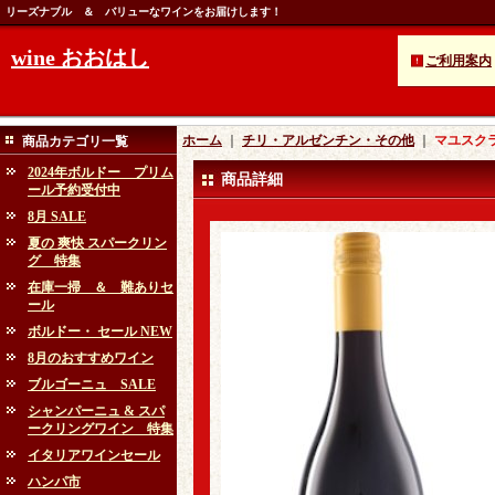
リーズナブル ＆ バリューなワインをお届けします！
wine おおはし
ご利用案内
ホーム
｜
チリ・アルゼンチン・その他
｜
マユスクラ
商品カテゴリ一覧
2024年ボルドー プリム
商品詳細
ール予約受付中
8月 SALE
夏の 爽快 スパークリン
グ 特集
在庫一掃 ＆ 難ありセ
ール
ボルドー・ セール NEW
8月のおすすめワイン
ブルゴーニュ SALE
シャンパーニュ & スパ
ークリングワイン 特集
イタリアワインセール
ハンパ市