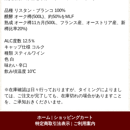
品種 リスタン・ブランコ 100%
醗酵 オーク樽(500L)、約50%をMLF
熟成 オーク樽11カ月(500L、フランス産、オーストリア産、新
樽比率20%)
ALC度数 12.5％
キャップ仕様 コルク
種類 スティルワイン
色 白
味わい 辛口
飲み頃温度 10℃
※在庫確認は日々行っておりますが、タイミングによりまし
ては、ご注文が完了しても、在庫切れの場合がありますこと
を、ご承知おきくださいませ。
ホーム
|
ショッピングカート
特定商取引法表示
|
ご利用案内