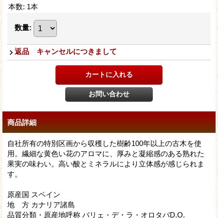
本数
:
1本
数量
:
返品 キャンセルにつきまして
商品詳細
自社所有の特別区画から収穫した樹齢100年以上の古木を使
用。繊細な黄色い花のアロマに、厚みと凝縮感のある熟れた
果実の味わい。高い酸とミネラルにより立体感が感じられま
す。
原産国 スペイン
地 方 カナリア諸島
品質分類・原産地呼称 バリェ・デ・ラ・オロタバD.O.