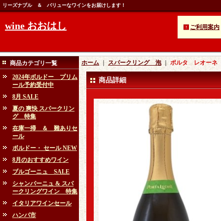
リーズナブル ＆ バリューなワインをお届けします！
wine おおはし
ご利用案内
ホーム
｜
スパークリング 泡
｜
ポルタ レオーネ 
商品カテゴリ一覧
2024年ボルドー プリム
商品詳細
ール予約受付中
8月 SALE
夏の 爽快 スパークリン
グ 特集
在庫一掃 ＆ 難ありセ
ール
ボルドー・ セール NEW
8月のおすすめワイン
ブルゴーニュ SALE
シャンパーニュ & スパ
ークリングワイン 特集
イタリアワインセール
ハンパ市