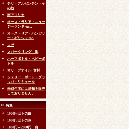
チリ・アルゼンチン・そ
の他
南アフリカ
オーストラリア・ニュー
ジーランド etc...
オーストリア・ハンガリ
ー・ギリシャ etc.
ロゼ
スパークリング 泡
ハーフボトル・ベビーボ
トル
オリーブオイル, 食材
シェリー・ポート・グラ
ッパ・リキュール
未成年者には酒類を販売
しておりません。
特集
1000円以下の白
1000円以下の赤
1000円～2000円 白