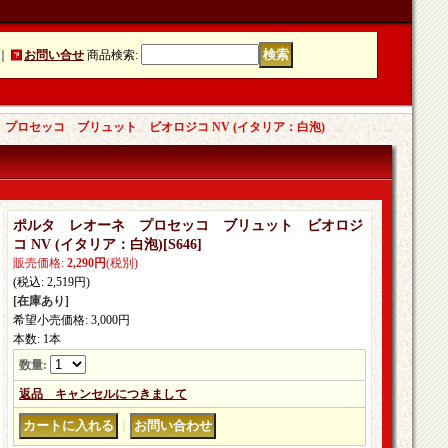
｜
お問い合せ
商品検索
:
プロセッコ ブリュット ビオロジコ NV (イタリア：白泡)
ポルタ レオーネ プロセッコ ブリュット ビオロジ
コ NV (イタリア：白泡)
[
S646
]
販売価格
:
2,290円
(税別)
(税込
:
2,519円
)
[在庫あり]
希望小売価格
:
3,000円
本数
:
1本
数量
:
返品 キャンセルにつきまして
｜