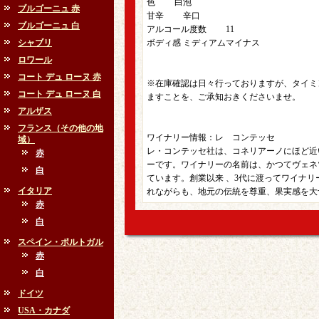
色 白泡
ブルゴーニュ 赤
甘辛 辛口
ブルゴーニュ 白
アルコール度数 11
シャブリ
ボディ感 ミディアムマイナス
ロワール
コート デュ ローヌ 赤
※在庫確認は日々行っておりますが、タイミ
コート デュ ローヌ 白
ますことを、ご承知おきくださいませ。
アルザス
フランス（その他の地
ワイナリー情報：レ コンテッセ
域）
レ・コンテッセ社は、コネリアーノにほど近
赤
ーです。ワイナリーの名前は、かつてヴェネ
白
ています。創業以来 、3代に渡ってワイナ
イタリア
れながらも、地元の伝統を尊重、果実感を大
赤
白
スペイン・ポルトガル
赤
白
ドイツ
USA・カナダ