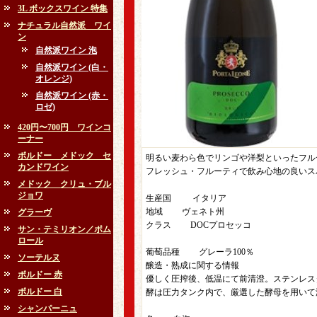
3L ボックスワイン 特集
ナチュラル自然派 ワイ
ン
自然派ワイン 泡
自然派ワイン (白・
オレンジ)
自然派ワイン (赤・
ロゼ)
420円〜700円 ワインコ
ーナー
ボルドー メドック セ
明るい麦わら色でリンゴや洋梨といったフル
カンドワイン
フレッシュ・フルーティで飲み心地の良いス
メドック クリュ・ブル
ジョワ
生産国 イタリア
地域 ヴェネト州
グラーヴ
クラス DOCプロセッコ
サン・テミリオン／ポム
ロール
葡萄品種 グレーラ100％
ソーテルヌ
醸造・熟成に関する情報
ボルドー 赤
優しく圧搾後、低温にて前清澄。ステンレスタ
ボルドー 白
酵は圧力タンク内で、厳選した酵母を用いて温
シャンパーニュ