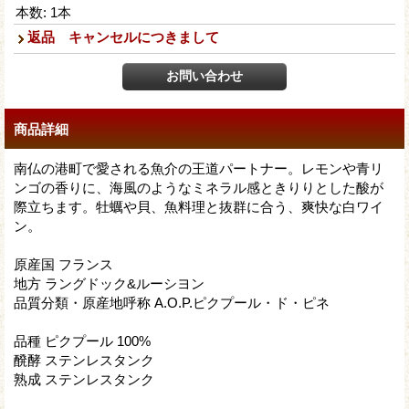
本数
:
1本
返品 キャンセルにつきまして
商品詳細
南仏の港町で愛される魚介の王道パートナー。レモンや青リ
ンゴの香りに、海風のようなミネラル感ときりりとした酸が
際立ちます。牡蠣や貝、魚料理と抜群に合う、爽快な白ワイ
ン。
原産国 フランス
地方 ラングドック&ルーシヨン
品質分類・原産地呼称 A.O.P.ピクプール・ド・ピネ
品種 ピクプール 100%
醗酵 ステンレスタンク
熟成 ステンレスタンク