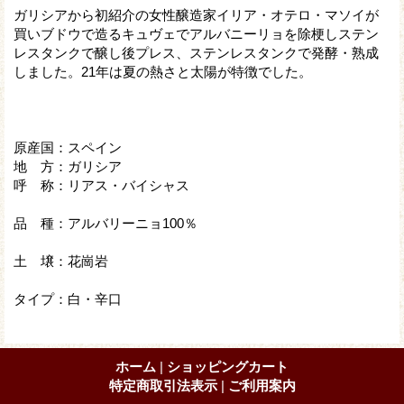
ガリシアから初紹介の女性醸造家イリア・オテロ・マソイが
買いブドウで造るキュヴェでアルバニーリョを除梗しステン
レスタンクで醸し後プレス、ステンレスタンクで発酵・熟成
しました。21年は夏の熱さと太陽が特徴でした。
原産国：スペイン
地 方：ガリシア
呼 称：リアス・バイシャス
品 種：アルバリーニョ100％
土 壌：花崗岩
タイプ：白・辛口
ホーム
|
ショッピングカート
特定商取引法表示
|
ご利用案内