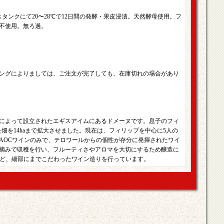
タンクにて20〜28℃で12日間の発酵・果皮浸漬。天然酵母使用。フ
樽不使用。無ろ過。
ングによりましては、ご注文が完了しても、在庫切れの場合があり
ンクによって設立されたエギスアイムにあるドメーヌです。息子のフィ
った畑を14haまで拡大させました。現在は、フィリップを中心に5人の
AOCワインのみで、テロワールからの個性が存分に発揮されたワイ
摘みで収穫を行い、フルーティさやアロマを大切にするため醸造に
用するなど、細部にまでこだわったワイン造りを行っています。