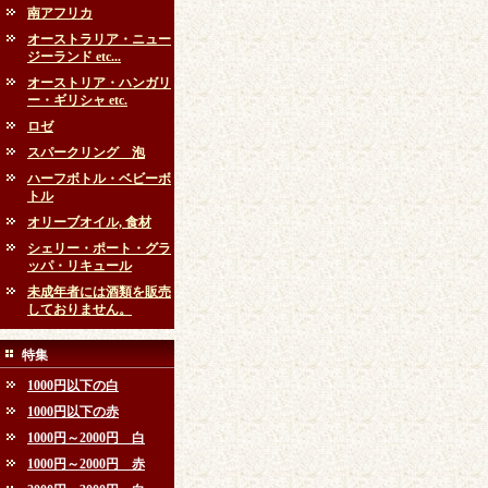
南アフリカ
オーストラリア・ニュー
ジーランド etc...
オーストリア・ハンガリ
ー・ギリシャ etc.
ロゼ
スパークリング 泡
ハーフボトル・ベビーボ
トル
オリーブオイル, 食材
シェリー・ポート・グラ
ッパ・リキュール
未成年者には酒類を販売
しておりません。
特集
1000円以下の白
1000円以下の赤
1000円～2000円 白
1000円～2000円 赤