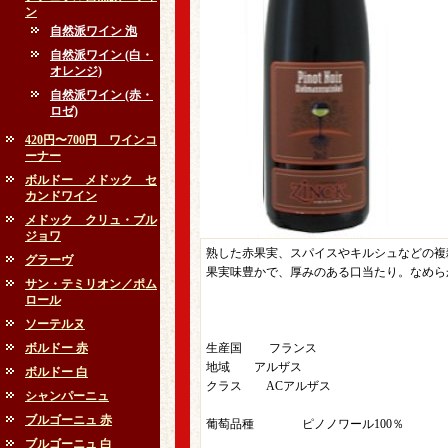
ン
自然派ワイン 泡
自然派ワイン (白・
オレンジ)
自然派ワイン (赤・
ロゼ)
420円〜700円 ワインコ
ーナー
ボルドー メドック セ
カンドワイン
メドック クリュ・ブル
ジョワ
熟した赤果実、スパイスやキルシュなどの複
グラーヴ
果実味豊かで、厚みのある口当たり。なめら
サン・テミリオン／ポム
ロール
ソーテルヌ
ボルドー 赤
生産国 フランス
地域 アルザス
ボルドー 白
クラス ACアルザス
シャンパーニュ
ブルゴーニュ 赤
葡萄品種 ピノノワール100％
ブルゴーニュ 白