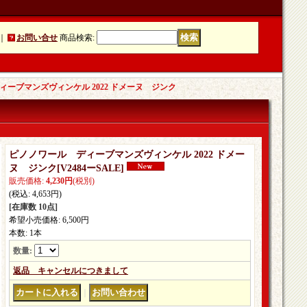
｜
お問い合せ
商品検索
:
ーブマンズヴィンケル 2022 ドメーヌ ジンク
ピノノワール ディーブマンズヴィンケル 2022 ドメー
ヌ ジンク
[
V2484ーSALE
]
販売価格
:
4,230円
(税別)
(税込
:
4,653円
)
[在庫数 10点]
希望小売価格
:
6,500円
本数
:
1本
数量
:
返品 キャンセルにつきまして
｜