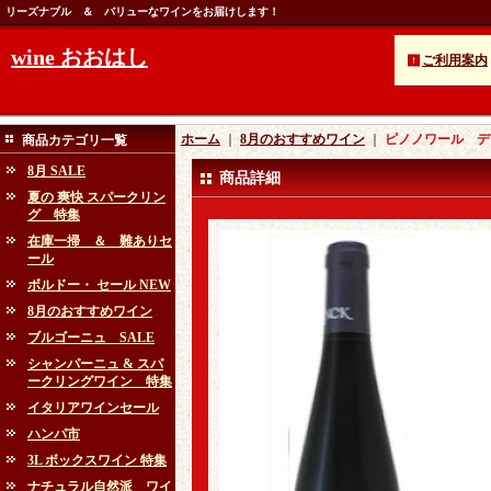
リーズナブル ＆ バリューなワインをお届けします！
wine おおはし
ご利用案内
ホーム
｜
8月のおすすめワイン
｜
ピノノワール ディ
商品カテゴリ一覧
8月 SALE
商品詳細
夏の 爽快 スパークリン
グ 特集
在庫一掃 ＆ 難ありセ
ール
ボルドー・ セール NEW
8月のおすすめワイン
ブルゴーニュ SALE
シャンパーニュ & スパ
ークリングワイン 特集
イタリアワインセール
ハンパ市
3L ボックスワイン 特集
ナチュラル自然派 ワイ