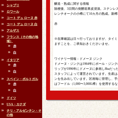
醸造・熟成に関する情報
シャブリ
除梗後、3日間の発酵前果皮浸漬。ステンレス
ロワール
レンチオークの小樽にて10カ月の熟成。新
コート デュ ローヌ 赤
赤
コート デュ ローヌ 白
アルザス
フランス（その他の地
※在庫確認は日々行っておりますが、タイミ
域）
ますことを、ご承知おきくださいませ。
赤
白
ワイナリー情報：ドメーヌ ジンク
イタリア
ドメーヌ・ジンクは1964年にポール・ジ
赤
リップが1996年にドメーヌに参画し8haだ
白
スタッフによって運営されています。生産は
ンを生み出しています。区画毎に管理し、手
スペイン・ポルトガル
はフードル（1,000〜3,000L樽）を使
赤
白
ドイツ
USA・カナダ
チリ・アルゼンチン・そ
の他