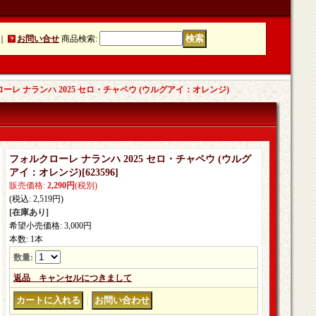
｜
お問い合せ
商品検索
:
ーレ ナランハ 2025 セロ・チャペウ (ウルグアイ：オレンジ)
フォルクローレ ナランハ 2025 セロ・チャペウ (ウルグ
アイ：オレンジ)
[
623596
]
販売価格
:
2,290円
(税別)
(税込
:
2,519円
)
[在庫あり]
希望小売価格
:
3,000円
本数
:
1本
数量
:
返品 キャンセルにつきまして
｜