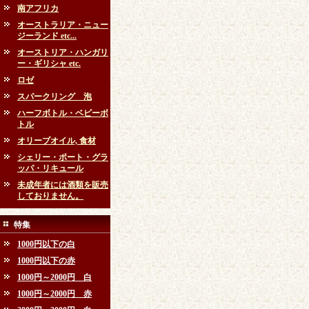
南アフリカ
オーストラリア・ニュー
ジーランド etc...
オーストリア・ハンガリ
ー・ギリシャ etc.
ロゼ
スパークリング 泡
ハーフボトル・ベビーボ
トル
オリーブオイル, 食材
シェリー・ポート・グラ
ッパ・リキュール
未成年者には酒類を販売
しておりません。
特集
1000円以下の白
1000円以下の赤
1000円～2000円 白
1000円～2000円 赤