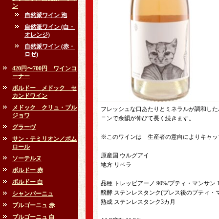
ン
自然派ワイン 泡
自然派ワイン (白・
オレンジ)
自然派ワイン (赤・
ロゼ)
420円〜700円 ワインコ
ーナー
ボルドー メドック セ
カンドワイン
メドック クリュ・ブル
フレッシュな口あたりとミネラルが調和した
ジョワ
ニンで余韻が伸びて長く続きます。
グラーヴ
※このワインは 生産者の意向によりキャッ
サン・テミリオン／ポム
ロール
原産国 ウルグアイ
ソーテルヌ
地方 リベラ
ボルドー 赤
ボルドー 白
品種 トレッビアーノ 90%/プティ・マンサン 1
醗酵 ステンレスタンク(プレス後のプティ・マ
シャンパーニュ
熟成 ステンレスタンク3カ月
ブルゴーニュ 赤
ブルゴーニュ 白