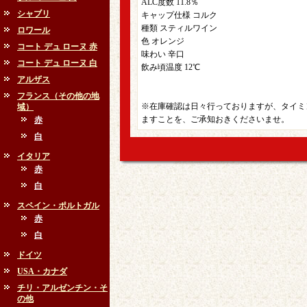
ALC度数 11.8％
シャブリ
キャップ仕様 コルク
種類 スティルワイン
ロワール
色 オレンジ
コート デュ ローヌ 赤
味わい 辛口
コート デュ ローヌ 白
飲み頃温度 12℃
アルザス
フランス（その他の地
※在庫確認は日々行っておりますが、タイミ
域）
ますことを、ご承知おきくださいませ。
赤
白
イタリア
赤
白
スペイン・ポルトガル
赤
白
ドイツ
USA・カナダ
チリ・アルゼンチン・そ
の他