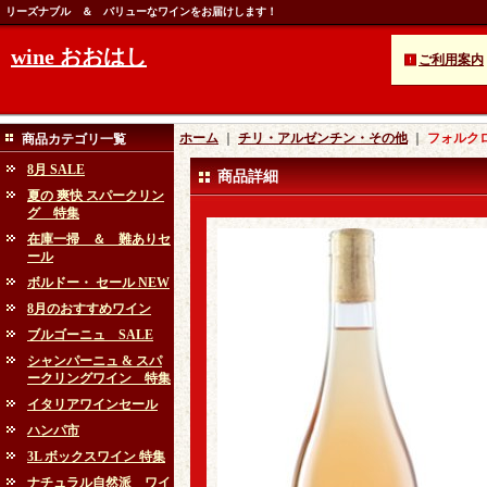
リーズナブル ＆ バリューなワインをお届けします！
wine おおはし
ご利用案内
ホーム
｜
チリ・アルゼンチン・その他
｜
フォルクロ
商品カテゴリ一覧
8月 SALE
商品詳細
夏の 爽快 スパークリン
グ 特集
在庫一掃 ＆ 難ありセ
ール
ボルドー・ セール NEW
8月のおすすめワイン
ブルゴーニュ SALE
シャンパーニュ & スパ
ークリングワイン 特集
イタリアワインセール
ハンパ市
3L ボックスワイン 特集
ナチュラル自然派 ワイ