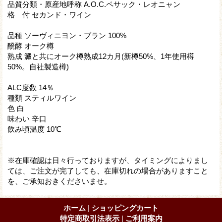
品質分類・原産地呼称 A.O.C.ペサック・レオニャン
格 付 セカンド・ワイン
品種 ソーヴィニヨン・ブラン 100%
醗酵 オーク樽
熟成 澱と共にオーク樽熟成12カ月(新樽50%、1年使用樽
50%。自社製造樽)
ALC度数 14％
種類 スティルワイン
色 白
味わい 辛口
飲み頃温度 10℃
※在庫確認は日々行っておりますが、タイミングによりまし
ては、ご注文が完了しても、在庫切れの場合がありますこと
を、ご承知おきくださいませ。
ホーム
|
ショッピングカート
特定商取引法表示
|
ご利用案内