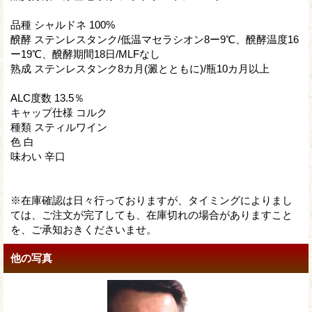
品種 シャルドネ 100%
醗酵 ステンレスタンク/低温マセラシオン8ー9℃、醗酵温度16
ー19℃、醗酵期間18日/MLFなし
熟成 ステンレスタンク8カ月(澱とともに)/瓶10カ月以上
ALC度数 13.5％
キャップ仕様 コルク
種類 スティルワイン
色 白
味わい 辛口
※在庫確認は日々行っておりますが、タイミングによりまし
ては、ご注文が完了しても、在庫切れの場合がありますこと
を、ご承知おきくださいませ。
他の写真