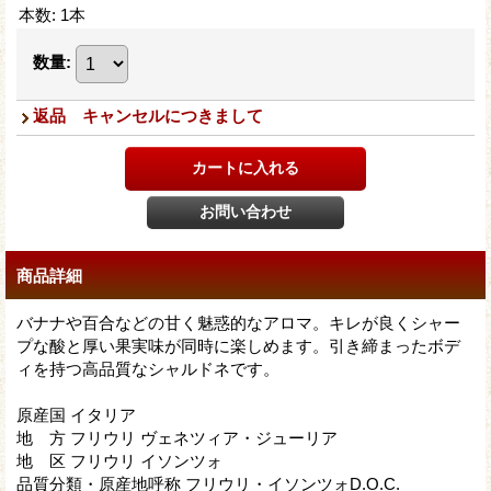
本数
:
1本
数量
:
返品 キャンセルにつきまして
商品詳細
バナナや百合などの甘く魅惑的なアロマ。キレが良くシャー
プな酸と厚い果実味が同時に楽しめます。引き締まったボデ
ィを持つ高品質なシャルドネです。
原産国 イタリア
地 方 フリウリ ヴェネツィア・ジューリア
地 区 フリウリ イソンツォ
品質分類・原産地呼称 フリウリ・イソンツォD.O.C.