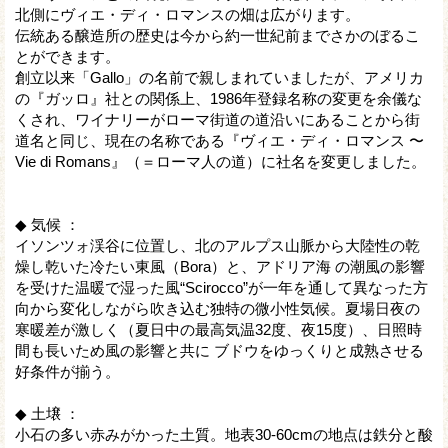
北側にヴィエ・ディ・ロマンスの畑は広がります。
伝統ある醸造所の歴史は今から約一世紀前までさかのぼるこ
とができます。
創立以来「Gallo」の名前で親しまれていましたが、アメリカ
の『ガッロ』社との関係上、1986年登録名称の変更を余儀な
くされ、ワイナリーがローマ街道の道沿いにあることから街
道名と同じ、現在の名称である『ヴィエ・ディ・ロマンス 〜
Vie di Romans』（＝ローマ人の道）に社名を変更しました。
◆ 気候 ：
イソンツォ渓谷に位置し、北のアルプス山脈から大陸性の乾
燥し乾いた冷たい東風（Bora）と、アドリア海 の潮風の影響
を受けた温暖で湿った風“Scirocco”が一年を通して異なった方
向から変化しながら吹き込む独特の微小性気候。夏場日夜の
寒暖差が激しく（夏日中の最高気温32度、夜15度）、日照時
間も長いため風の影響と共に ブドウをゆっくりと成熟させる
好条件が揃う。
◆ 土壌 ：
小石の多い赤みがかった土質。地表30-60cmの地点は鉄分と酸