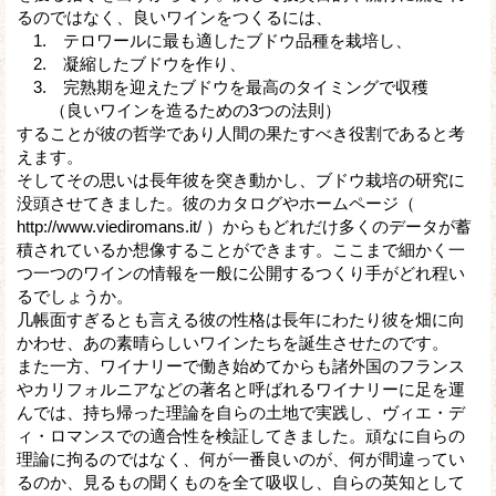
るのではなく、良いワインをつくるには、
1. テロワールに最も適したブドウ品種を栽培し、
2. 凝縮したブドウを作り、
3. 完熟期を迎えたブドウを最高のタイミングで収穫
（良いワインを造るための3つの法則）
することが彼の哲学であり人間の果たすべき役割であると考
えます。
そしてその思いは長年彼を突き動かし、ブドウ栽培の研究に
没頭させてきました。彼のカタログやホームページ（
http://www.viediromans.it/ ）からもどれだけ多くのデータが蓄
積されているか想像することができます。ここまで細かく一
つ一つのワインの情報を一般に公開するつくり手がどれ程い
るでしょうか。
几帳面すぎるとも言える彼の性格は長年にわたり彼を畑に向
かわせ、あの素晴らしいワインたちを誕生させたのです。
また一方、ワイナリーで働き始めてからも諸外国のフランス
やカリフォルニアなどの著名と呼ばれるワイナリーに足を運
んでは、持ち帰った理論を自らの土地で実践し、ヴィエ・デ
ィ・ロマンスでの適合性を検証してきました。頑なに自らの
理論に拘るのではなく、何が一番良いのが、何が間違ってい
るのか、見るもの聞くものを全て吸収し、自らの英知として