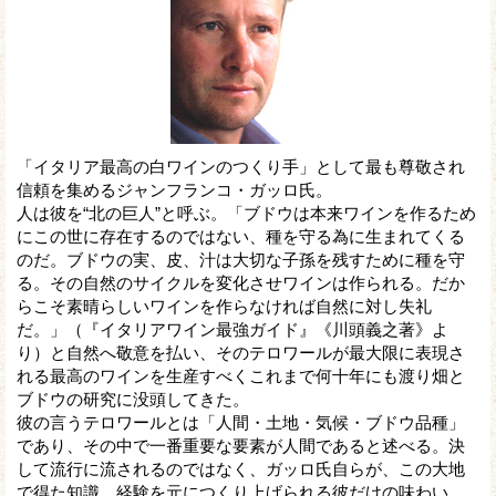
「イタリア最高の白ワインのつくり手」として最も尊敬され
信頼を集めるジャンフランコ・ガッロ氏。
人は彼を“北の巨人”と呼ぶ。「ブドウは本来ワインを作るため
にこの世に存在するのではない、種を守る為に生まれてくる
のだ。ブドウの実、皮、汁は大切な子孫を残すために種を守
る。その自然のサイクルを変化させワインは作られる。だか
らこそ素晴らしいワインを作らなければ自然に対し失礼
だ。」（『イタリアワイン最強ガイド』《川頭義之著》よ
り）と自然へ敬意を払い、そのテロワールが最大限に表現さ
れる最高のワインを生産すべくこれまで何十年にも渡り畑と
ブドウの研究に没頭してきた。
彼の言うテロワールとは「人間・土地・気候・ブドウ品種」
であり、その中で一番重要な要素が人間であると述べる。決
して流行に流されるのではなく、ガッロ氏自らが、この大地
で得た知識、経験を元につくり上げられる彼だけの味わい。