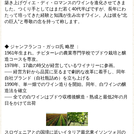
築き上げヴィエ・ディ・ロマンスのワインを進化させてきま
した。つくり手としてはまだ若く40代半ばですが、長年にわ
たって培ってきた経験と知識が生み出すワイン。人は彼を“北
の巨人”と尊敬の念を持って称します。
◆ ジャンフランコ・ガッロ氏 略歴 ：
1961年生まれ。チビターレの農業専門学校でブドウ栽培と醸
造コースを専攻。
1978年、17歳の時父が経営しているワイナリーに参画。
----- 経営方針から品質に至るまで劇的な改革に着手し、同年
自社ブランド（自社瓶詰め）を立ち上げる
1990年、単一畑でのワイン造りを開始。同年、白ワインの醸
造法を確立
----- 全ての白ワインはブドウ収穫後醸造・熟成と最低2年の月
日をかけて出荷
スロヴェニアとの国境に近いイタリア最北東イソンツォ川の