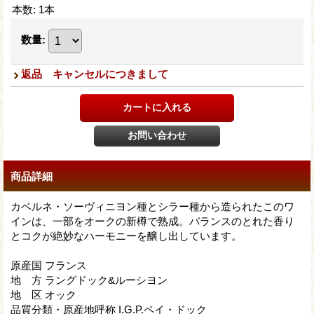
本数
:
1本
数量
:
返品 キャンセルにつきまして
商品詳細
カベルネ・ソーヴィニヨン種とシラー種から造られたこのワ
インは、一部をオークの新樽で熟成。バランスのとれた香り
とコクが絶妙なハーモニーを醸し出しています。
原産国 フランス
地 方 ラングドック&ルーシヨン
地 区 オック
品質分類・原産地呼称 I.G.P.ペイ・ドック