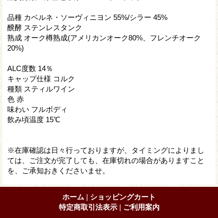
品種 カベルネ・ソーヴィニヨン 55%/シラー 45%
醗酵 ステンレスタンク
熟成 オーク樽熟成(アメリカンオーク80%、フレンチオーク
20%)
ALC度数 14％
キャップ仕様 コルク
種類 スティルワイン
色 赤
味わい フルボディ
飲み頃温度 15℃
※在庫確認は日々行っておりますが、タイミングによりまし
ては、ご注文が完了しても、在庫切れの場合がありますこと
を、ご承知おきくださいませ。
ホーム
|
ショッピングカート
特定商取引法表示
|
ご利用案内