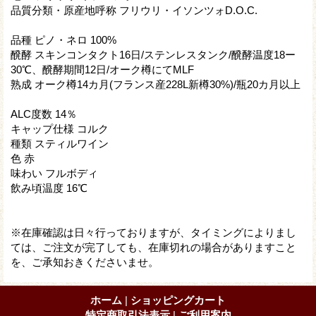
品質分類・原産地呼称 フリウリ・イソンツォD.O.C.
品種 ピノ・ネロ 100%
醗酵 スキンコンタクト16日/ステンレスタンク/醗酵温度18ー
30℃、醗酵期間12日/オーク樽にてMLF
熟成 オーク樽14カ月(フランス産228L新樽30%)/瓶20カ月以上
ALC度数 14％
キャップ仕様 コルク
種類 スティルワイン
色 赤
味わい フルボディ
飲み頃温度 16℃
※在庫確認は日々行っておりますが、タイミングによりまし
ては、ご注文が完了しても、在庫切れの場合がありますこと
を、ご承知おきくださいませ。
ホーム
|
ショッピングカート
特定商取引法表示
|
ご利用案内