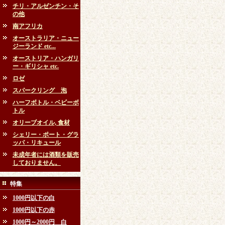
チリ・アルゼンチン・そ
の他
南アフリカ
オーストラリア・ニュー
ジーランド etc...
オーストリア・ハンガリ
ー・ギリシャ etc.
ロゼ
スパークリング 泡
ハーフボトル・ベビーボ
トル
オリーブオイル, 食材
シェリー・ポート・グラ
ッパ・リキュール
未成年者には酒類を販売
しておりません。
特集
1000円以下の白
1000円以下の赤
1000円～2000円 白