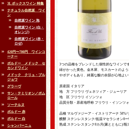
3L ボックスワイン 特集
ナチュラル自然派 ワイ
ン
自然派ワイン 泡
自然派ワイン (白・
オレンジ)
自然派ワイン (赤・
ロゼ)
420円〜700円 ワインコ
ーナー
ボルドー メドック セ
3つの品種をブレンドした個性的なワインで
カンドワイン
緑がかった黄色。金木犀、モスカートのよう
メドック クリュ・ブル
やボディもあり、綺麗な酸の余韻が心地よい
ジョワ
原産国 イタリア
グラーヴ
地 方 フリウリ ヴェネツィア・ジューリア
サン・テミリオン／ポム
地 区 フリウリ イソンツォ
ロール
品質分類・原産地呼称 フリウリ・イソンツォD.
ソーテルヌ
ボルドー 赤
品種 マルヴァジーア・イストリアーナ 58%/リ
ボルドー 白
醗酵 ステンレスタンク/低温マセラシオン8ー9℃
熟成 ステンレスタンク8カ月(澱とともに)/瓶
シャンパーニュ