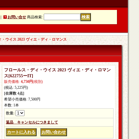
｜
お問い合せ
商品検索
:
・ウイス 2023 ヴィエ・ディ・ロマンス
フロールス・ディ・ウイス 2023 ヴィエ・ディ・ロマン
ス
[
622755ーIT
]
販売価格
:
4,750円
(税別)
(税込
:
5,225円
)
[在庫数 4点]
希望小売価格
:
7,500円
本数
:
1本
数量
:
返品 キャンセルにつきまして
｜