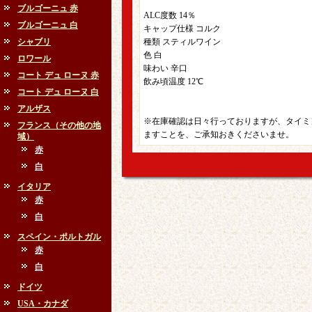
ブルゴーニュ 赤
ALC度数 14％
ブルゴーニュ 白
キャップ仕様 コルク
シャブリ
種類 スティルワイン
色 白
ロワール
味わい 辛口
コート デュ ローヌ 赤
飲み頃温度 12℃
コート デュ ローヌ 白
アルザス
※在庫確認は日々行っておりますが、タイミ
フランス（その他の地
ますことを、ご承知おきくださいませ。
域）
赤
白
イタリア
赤
白
スペイン・ポルトガル
赤
白
ドイツ
USA・カナダ