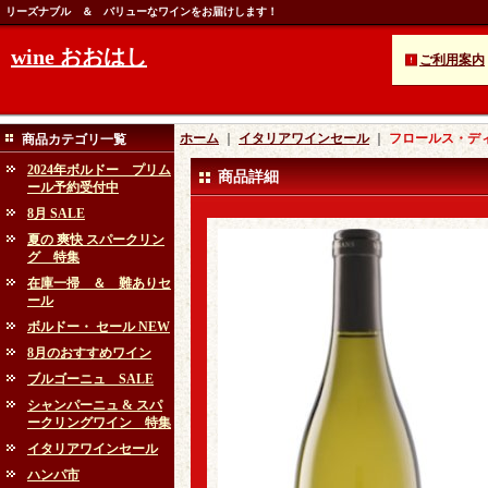
リーズナブル ＆ バリューなワインをお届けします！
wine おおはし
ご利用案内
ホーム
｜
イタリアワインセール
｜
フロールス・ディ
商品カテゴリ一覧
2024年ボルドー プリム
商品詳細
ール予約受付中
8月 SALE
夏の 爽快 スパークリン
グ 特集
在庫一掃 ＆ 難ありセ
ール
ボルドー・ セール NEW
8月のおすすめワイン
ブルゴーニュ SALE
シャンパーニュ & スパ
ークリングワイン 特集
イタリアワインセール
ハンパ市