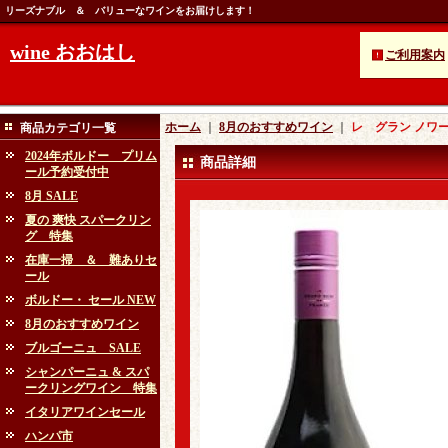
リーズナブル ＆ バリューなワインをお届けします！
wine おおはし
ご利用案内
ホーム
｜
8月のおすすめワイン
｜
レ グラン ノワ
商品カテゴリ一覧
2024年ボルドー プリム
商品詳細
ール予約受付中
8月 SALE
夏の 爽快 スパークリン
グ 特集
在庫一掃 ＆ 難ありセ
ール
ボルドー・ セール NEW
8月のおすすめワイン
ブルゴーニュ SALE
シャンパーニュ & スパ
ークリングワイン 特集
イタリアワインセール
ハンパ市