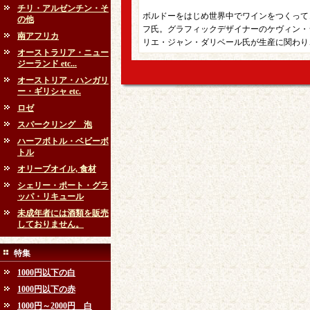
チリ・アルゼンチン・そ
ボルドーをはじめ世界中でワインをつくって
の他
フ氏。グラフィックデザイナーのケヴィン・
南アフリカ
リエ・ジャン・ダリベール氏が生産に関わり
オーストラリア・ニュー
ジーランド etc...
オーストリア・ハンガリ
ー・ギリシャ etc.
ロゼ
スパークリング 泡
ハーフボトル・ベビーボ
トル
オリーブオイル, 食材
シェリー・ポート・グラ
ッパ・リキュール
未成年者には酒類を販売
しておりません。
特集
1000円以下の白
1000円以下の赤
1000円～2000円 白