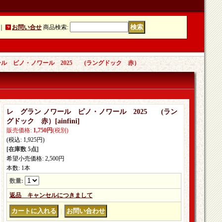
｜
お問い合せ
商品検索
:
ール ピノ・ノワール 2025 (ラングドック 赤）
レ グラン ノワール ピノ・ノワール 2025 (ラン
グドック 赤）
[
ainfini
]
販売価格
:
1,750円
(税別)
(税込
:
1,925円
)
[在庫数 5点]
希望小売価格
:
2,500円
本数
:
1本
数量
:
返品 キャンセルにつきまして
｜