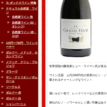
3L ボックスワイン 特集
ナチュラル自然派 ワイ
ン
自然派ワイン 泡
自然派ワイン (白・
オレンジ)
自然派ワイン (赤・
ロゼ)
420円〜700円 ワインコ
ーナー
ボルドー メドック セ
カンドワイン
メドック クリュ・ブル
ジョワ
世界屈指の醸造家ヒュー・ライマン氏が造る
グラーヴ
ワイン王国 上代2000円代の世界のピノ・
サン・テミリオン／ポム
愛されるチャーミングなワイン！
ロール
ソーテルヌ
ボルドー 赤
濃いルビー色で、レッドベリーなどの果実の
ボルドー 白
南仏のピノ・ノワールらしく濃い印象はあり
シャンパーニュ