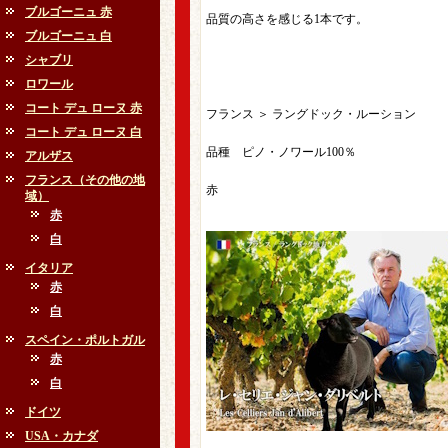
ブルゴーニュ 赤
品質の高さを感じる1本です。
ブルゴーニュ 白
シャブリ
ロワール
コート デュ ローヌ 赤
フランス ＞ ラングドック・ルーション
コート デュ ローヌ 白
品種 ピノ・ノワール100％
アルザス
フランス（その他の地
赤
域）
赤
白
イタリア
赤
白
スペイン・ポルトガル
赤
白
ドイツ
USA・カナダ