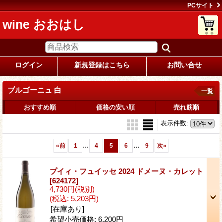
PCサイト
wine おおはし
ログイン
新規登録はこちら
お問い合せ
ブルゴーニュ 白
一覧
おすすめ順
価格の安い順
売れ筋順
表示件数
:
...
...
«
前
1
4
5
6
9
次
»
プイィ・フュイッセ 2024 ドメーヌ・カレット
[624172]
4,730円
(税別)
(税込
:
5,203円)
[在庫あり]
希望小売価格
:
6,200円