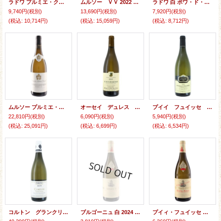
ラドワ プルミエ・クリュ レ・グレション 白 2024 シルヴァン・ロワシェ
ムルソー ＶＶ 2022 ドゥニ キャレ
ラドワ 白 ボワ・ド・グレション 2024 シルヴァン・ロワシェ
9,740円
(税別)
13,690円
(税別)
7,920円
(税別)
(税込
:
10,714円)
(税込
:
15,059円)
(税込
:
8,712円)
ムルソー プルミエ・クリュ ジュヌヴリエール 白 2023 ラトゥール・ジロー
オーセイ デュレス ブラン 2023 アンリ ラツール
プイイ フュイッセ プルミエクリュ レ ヴィーニュ ブランシュ 2022 ドメーヌ リュケ
22,810円
(税別)
6,090円
(税別)
5,940円
(税別)
(税込
:
25,091円)
(税込
:
6,699円)
(税込
:
6,534円)
コルトン グランクリュ ブラン 2023 パラン
ブルゴーニュ 白 2024 フュイッセ
プイィ・フュイッセ シャトー・フュイッセ テート・ド・キュヴェ 2023 フュイッセ