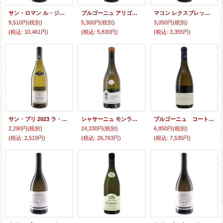
サン・ロマン ル・ジャロン 白 2024 マーク・ハイスマ
ブルゴーニュ アリゴテ 2024 マーク・ハイスマ
マコン レクスプレッション・デュ・シャルドネ 2024 サント・バルブ
9,510円
(税別)
5,300円
(税別)
3,050円
(税別)
(税込
:
10,461円)
(税込
:
5,830円)
(税込
:
3,355円)
サン・ブリ 2023 ラ・シャブリジェンヌ
シャサーニュ モンラッシェ プルミエクリュ ラ ブドリオット 2022 ジャン クロード バシュレ
ブルゴーニュ コート ドール シャルドネ 2023 アミオ セルヴェル
2,290円
(税別)
24,330円
(税別)
6,850円
(税別)
(税込
:
2,519円)
(税込
:
26,763円)
(税込
:
7,535円)