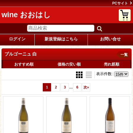
PCサイト
wine おおはし
ログイン
新規登録はこちら
お問い合せ
ブルゴーニュ 白
一覧
おすすめ順
価格の安い順
売れ筋順
表示件数
:
...
1
2
3
6
次
»