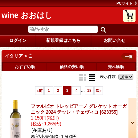
PCサイト
wine おおはし
ログイン
新規登録はこちら
お問い合せ
イタリア > 白
一覧
おすすめ順
価格の安い順
売れ筋順
表示件数
:
...
«
前
1
2
3
4
18
次
»
ファルビオ トレッビアーノ グレケット オーガ
ニック 2024 テッレ・チェヴィコ
[623355]
1,150円
(税別)
(税込
:
1,265円)
[在庫あり]
希望小売価格
:
1,500円