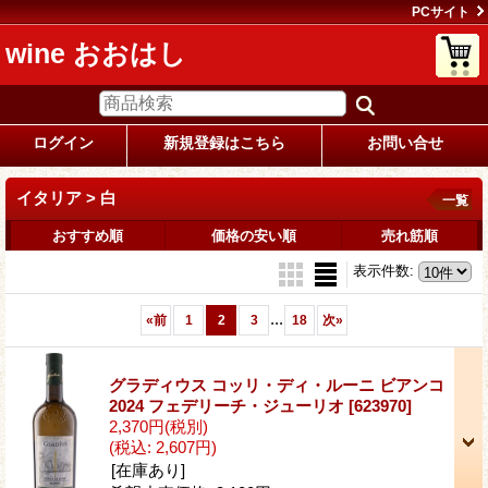
PCサイト
wine おおはし
ログイン
新規登録はこちら
お問い合せ
イタリア > 白
一覧
おすすめ順
価格の安い順
売れ筋順
表示件数
:
...
«
前
1
2
3
18
次
»
グラディウス コッリ・ディ・ルーニ ビアンコ
2024 フェデリーチ・ジューリオ
[623970]
2,370円
(税別)
(税込
:
2,607円)
[在庫あり]