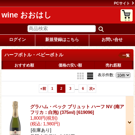
PCサイト
wine おおはし
ログイン
新規登録はこちら
お問い合せ
ハーフボトル・ベビーボトル
一覧
おすすめ順
価格の安い順
売れ筋順
表示件数
:
...
«
前
1
2
3
6
次
»
グラハム・ベック ブリュット ハーフ NV (南ア
フリカ：白泡) (375ml)
[619096]
1,800円
(税別)
(税込
:
1,980円)
[在庫あり]