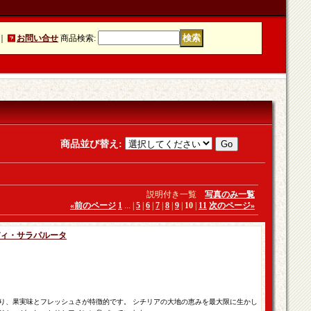
｜
お問い合せ
商品検索
:
商品並び替え
:
説明付き一覧
写真のみ一覧
«
前のページ
1
...
|
5
|
6
|
7
|
8
|
9
|
10
|
11
次のページ
»
・ディ・サラパルータ
り、果実味とフレッシュさが特徴的です。 シチリアの大地の恵みを最大限に生かし