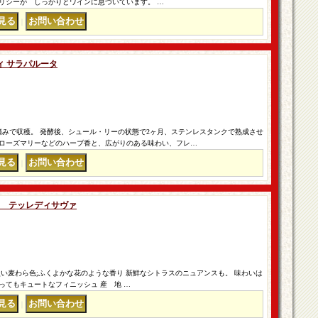
リシーが しっかりとワインに息づいています。 …
｜
ディ サラパルータ
摘みで収穫。 発酵後、シュール・リーの状態で2ヶ月、ステンレスタンクで熟成させ
ローズマリーなどのハーブ香と、広がりのある味わい、フレ…
｜
V テッレディサヴァ
い麦わら色;ふくよかな花のような香り 新鮮なシトラスのニュアンスも。 味わいは
ってもキュートなフィニッシュ 産 地 …
｜