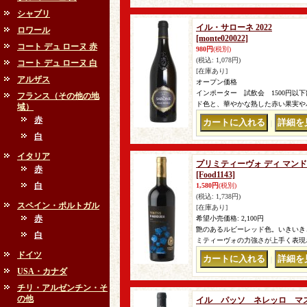
シャブリ
イル・サローネ 2022
ロワール
[monte020022]
コート デュ ローヌ 赤
980円
(税別)
(税込
:
1,078円)
コート デュ ローヌ 白
[在庫あり]
アルザス
オープン価格
インポーター 試飲会 1500円以
フランス（その他の地
ド色と、華やかな熟した赤い果実や
域）
赤
｜
白
イタリア
プリミティーヴォ ディ マンド
赤
[Food1143]
白
1,580円
(税別)
(税込
:
1,738円)
スペイン・ポルトガル
[在庫あり]
赤
希望小売価格
:
2,100円
艶のあるルビーレッド色。いきいき
白
ミティーヴォの力強さが上手く表現
ドイツ
｜
USA・カナダ
チリ・アルゼンチン・そ
の他
イル パッソ ネレッロ マスカ