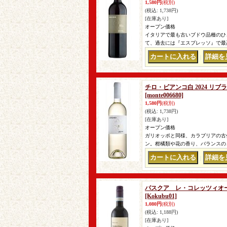
1,580円
(税別)
(税込
:
1,738円)
[在庫あり]
オープン価格
イタリアで最も古いブドウ品種のひ
て、過去には『エスプレッソ』で最
｜
チロ・ビアンコ白 2024 リブ
[monte006680]
1,580円
(税別)
(税込
:
1,738円)
[在庫あり]
オープン価格
ガリオッポと同様、カラブリアの古
ン。柑橘類や花の香り、バランスの
｜
パスクア レ・コレッツィオ
[Kokubu01]
1,080円
(税別)
(税込
:
1,188円)
[在庫あり]