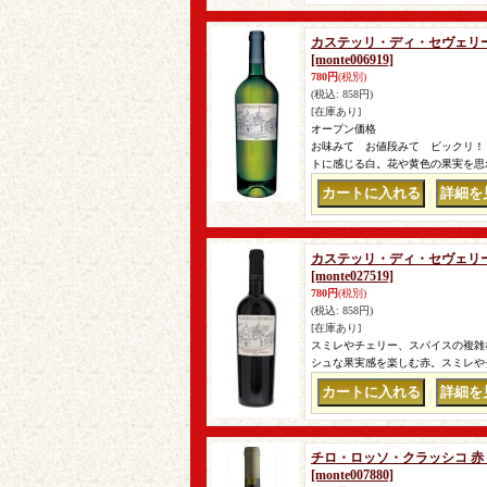
カステッリ・ディ・セヴェリー
[monte006919]
780円
(税別)
(税込
:
858円)
[在庫あり]
オープン価格
お味みて お値段みて ビックリ！
トに感じる白。花や黄色の果実を思
｜
カステッリ・ディ・セヴェリーノ
[monte027519]
780円
(税別)
(税込
:
858円)
[在庫あり]
スミレやチェリー、スパイスの複雑
シュな果実感を楽しむ赤。スミレや
｜
チロ・ロッソ・クラッシコ 赤 2
[monte007880]