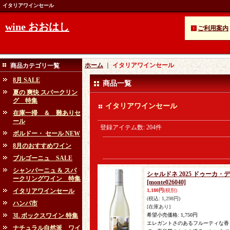
イタリアワインセール
wine おおはし
ご利用案内
ホーム
｜
イタリアワインセール
商品カテゴリ一覧
8月 SALE
商品一覧
夏の 爽快 スパークリン
グ 特集
イタリアワインセール
在庫一掃 ＆ 難ありセ
ール
登録アイテム数
:
204件
ボルドー・ セール NEW
8月のおすすめワイン
ブルゴーニュ SALE
シャンパーニュ & スパ
シャルドネ 2025 ドゥーカ
ークリングワイン 特集
[monte026040]
イタリアワインセール
1,180円
(税別)
(税込
:
1,298円)
ハンパ市
[在庫あり]
3L ボックスワイン 特集
希望小売価格
:
1,750円
エレガントさのあるフルーティな香
ナチュラル自然派 ワイ