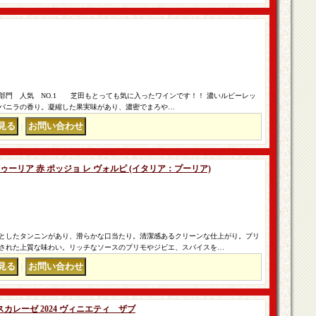
下部門 人気 NO.1 芝田もとっても気に入ったワインです！！ 濃いルビーレッ
バニラの香り。凝縮した果実味があり、濃密でまろや…
｜
ゥーリア 赤 ポッジョ レ ヴォルピ (イタリア：プーリア)
としたタンニンがあり、滑らかな口当たり。清潔感あるクリーンな仕上がり。プリ
された上質な味わい。リッチなソースのプリモやジビエ、スパイスを…
｜
レーゼ 2024 ヴィニエティ ザブ