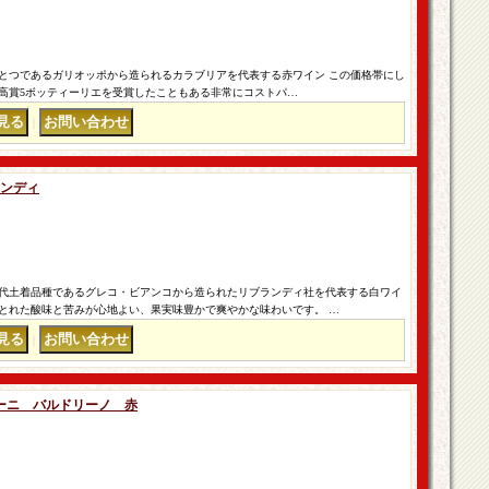
とつであるガリオッポから造られるカラブリアを代表する赤ワイン この価格帯にし
高賞5ボッティーリエを受賞したこともある非常にコストパ…
｜
ランディ
代土着品種であるグレコ・ビアンコから造られたリブランディ社を代表する白ワイ
とれた酸味と苦みが心地よい、果実味豊かで爽やかな味わいです。 …
｜
ーニ バルドリーノ 赤