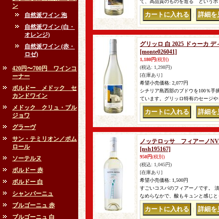
て、高品質のものを造る というポ
ン
自然派ワイン 泡
｜
自然派ワイン (白・
オレンジ)
グリッロ 白 2025 ドゥーカ 
自然派ワイン (赤・
[monte026041]
ロゼ)
1,180円
(税別)
(税込
:
1,298円)
420円〜700円 ワインコ
[在庫あり]
ーナー
希望小売価格
:
2,077円
ボルドー メドック セ
シチリア島西部のブドウを100％手
カンドワイン
ています。グリッロ特有のセージや
メドック クリュ・ブル
｜
ジョワ
グラーヴ
サン・テミリオン／ポム
ノッテロッサ フィアーノN
ロール
[nsh195167]
950円
(税別)
ソーテルヌ
(税込
:
1,045円)
ボルドー 赤
[在庫あり]
希望小売価格
:
1,500円
ボルドー 白
すごいコスパのフィアーノです。 淡
シャンパーニュ
なめらなかで、酸もキュンと感じと
ブルゴーニュ 赤
｜
ブルゴーニュ 白