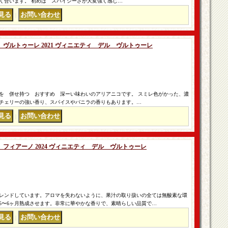
く合います。 初めは スパイシーさが大変強く感じ…
｜
ヴルトゥーレ 2021 ヴィニエティ デル ヴルトゥーレ
を 併せ持つ おすすめ 深ーい味わいのアリアニコです。 スミレ色がかった、濃
チェリーの強い香り、スパイスやバニラの香りもあります。…
｜
フィアーノ 2024 ヴィニエティ デル ヴルトゥーレ
レンドしています。アロマを失わないように、果汁の取り扱いの全ては無酸素な環
5〜6ヶ月熟成させます。非常に華やかな香りで、素晴らしい品質で…
｜