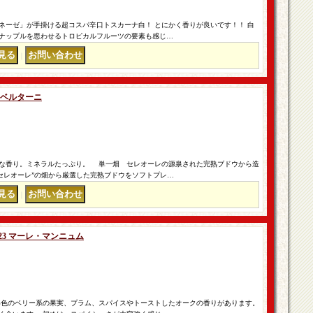
ネーゼ」が手掛ける超コスパ辛口トスカーナ白！ とにかく香りが良いです！！ 白
ナップルを思わせるトロピカルフルーツの要素も感じ…
｜
 ベルターニ
な香り。ミネラルたっぷり。 単一畑 セレオーレの源泉された完熟ブドウから造
“セレオーレ”の畑から厳選した完熟ブドウをソフトプレ…
｜
23 マーレ・マンニュム
い色のベリー系の果実、プラム、スパイスやトーストしたオークの香りがあります。