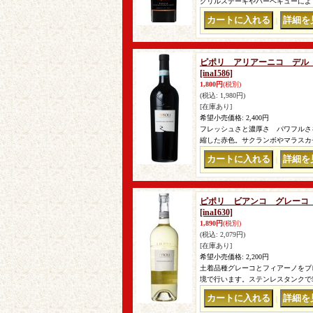
グリルステーキやバーベキューによ
｜
ピポリ アリアーニコ デル 
[inaI586]
1,800円
(税別)
(税込
:
1,980円)
[在庫あり]
希望小売価格
:
2,400円
フレッシュさと濃厚さ パワフルさ
縮した赤色。サクランボやマラスカ
｜
ピポリ ビアンコ グレーコ 
[inaI630]
1,890円
(税別)
(税込
:
2,079円)
[在庫あり]
希望小売価格
:
2,200円
土着品種グレーコとフィアーノをブ
境で行います。ステンレスタンクで
｜