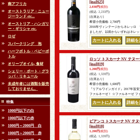
[inaI625]
南アフリカ
2,030円
(税別)
オーストラリア・ニュー
(税込
:
2,233円)
ジーランド etc...
[在庫あり]
希望小売価格
:
2,700円
オーストリア・ハンガリ
2016年ヴィンテージからネレッロ
ー・ギリシャ etc.
ましたが、以前からいずれはネレッ
ロゼ
｜
スパークリング 泡
ハーフボトル・ベビーボ
トル
ロッソ トスカーナ NV テヌ
オリーブオイル, 食材
[inaI819]
1,200円
(税別)
シェリー・ポート・グラ
(税込
:
1,320円)
ッパ・リキュール
[在庫あり]
未成年者には酒類を販売
希望小売価格
:
1,600円
しておりません。
『リアルワインガイド』2017年旨
ファルネーゼ！ ☆ファルネーゼ 
特集
｜
1000円以下の白
1000円以下の赤
ビアンコ トスカーナ NV テ
1000円～2000円 白
[inaI818]
1,200円
(税別)
1000円～2000円 赤
(税込
:
1,320円)