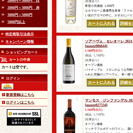
2000円～3000円 白
[在庫あり]
希望小売価格
:
1,600円
2000円～3000円 赤
ルカマローニ最優秀生産者「ファル
3000円～5000円
い花のアロマの中に、かすかにパイ
5000円以上
｜
特定商取引法表示
ソアーヴェ セレオーレ 2024
キャンペーン情報
[monte006644]
1,580円
(税別)
ショッピングカート
(税込
:
1,738円)
カートの中身
[在庫あり]
オープン価格
カートは空です。
パイナップル メロンのような芳醇
られた究極のソアーヴェ。 単一畑
ログイン
｜
新規登録はこちら
マンモス ジンファンデル 20
ログインはこちら
[monte027534]
1,560円
(税別)
(税込
:
1,716円)
[在庫あり]
オープン価格
リッチでフルボディのワイン。 濃