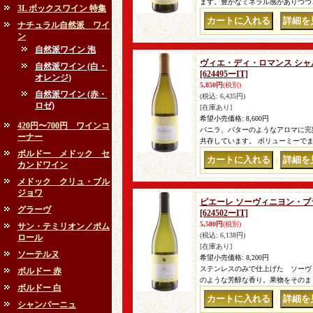
ます。豊かなミネラル感がありつつ
3L ボックスワイン 特集
｜
ナチュラル自然派 ワイ
ン
自然派ワイン 泡
ヴィエ・ディ・ロマンス シャル
自然派ワイン (白・
[624495ーIT]
オレンジ)
5,850円
(税別)
自然派ワイン (赤・
(税込
:
6,435円)
ロゼ)
[在庫あり]
希望小売価格
:
8,600円
420円〜700円 ワインコ
バニラ、バターのようなアロマに完
ーナー
共存しています。 ボリューミーで
ボルドー メドック セ
｜
カンドワイン
メドック クリュ・ブル
ジョワ
ピエーレ ソーヴィニヨン・ブラ
グラーヴ
[624502ーIT]
5,580円
(税別)
サン・テミリオン／ポム
(税込
:
6,138円)
ロール
[在庫あり]
ソーテルヌ
希望小売価格
:
8,200円
ステンレスのみで仕上げた ソーヴ
ボルドー 赤
のような芳醇な香り。果物をそのま
ボルドー 白
｜
シャンパーニュ