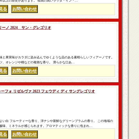
50年以上の歴史があります。 標高の高いラッダ・イン・…
｜
ーノ 2024 サン・グレゴリオ
味と果実味がカラダに染み込んでゆくような品のある素晴らしいフィアーノです。
ツ、オレンジや桃などの複雑な香り。 滑らかな口あ…
｜
ーフォ リゼルヴァ 2023 フェウディ ディ サングレゴリオ
よい白 フルーティーな香り、洋ナシや新鮮なグリーンプラムの香り。 この地域の
酸味、ミネラルが感じられます。アロマティックな香りに包まれ…
｜