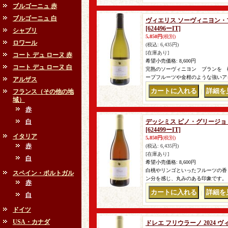
ブルゴーニュ 赤
ブルゴーニュ 白
ヴィエリス ソーヴィニヨン・ブ
[624496ーIT]
シャブリ
5,850円
(税別)
ロワール
(税込
:
6,435円)
[在庫あり]
コート デュ ローヌ 赤
希望小売価格
:
8,600円
コート デュ ローヌ 白
完熟のソーヴィニヨン ブランを 
ープフルーツや金柑のような強いア
アルザス
フランス（その他の地
｜
域）
赤
白
デッシミス ピノ・グリージョ 
[624499ーIT]
イタリア
5,850円
(税別)
赤
(税込
:
6,435円)
[在庫あり]
白
希望小売価格
:
8,600円
白桃やリンゴといったフルーツの香
スペイン・ポルトガル
ン分を感じ、丸みのある印象です。 
赤
｜
白
ドイツ
USA・カナダ
ドレエ フリウラーノ 2024 