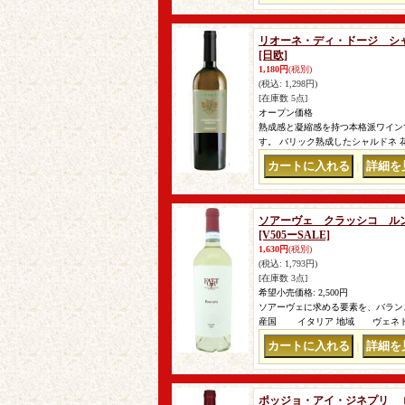
リオーネ・ディ・ドージ シャ
[日欧]
1,180円
(税別)
(税込
:
1,298円)
[在庫数 5点]
オープン価格
熟成感と凝縮感を持つ本格派ワイン
す。 バリック熟成したシャルドネ
｜
ソアーヴェ クラッシコ ルンカ
[V505ーSALE]
1,630円
(税別)
(税込
:
1,793円)
[在庫数 3点]
希望小売価格
:
2,500円
ソアーヴェに求める要素を、バラン
産国 イタリア 地域 ヴェネト州
｜
ポッジョ・アイ・ジネプリ ロ