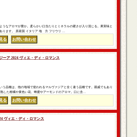
ようなアロマが豊か。柔らかい口当たりとミネラルの硬さが入り混じる。果実味と
ります。 原産国 イタリア 地 方 フリウリ …
｜
ーア 2024 ヴィエ・ディ・ロマンス
いう品種は、他の地域で使われるマルヴァジアと全く違う品種です。親戚でもあり
 熟した柑橘や黄色い花、蜂蜜やアーモンドのアロマ。口に含…
｜
24 ヴィエ・ディ・ロマンス