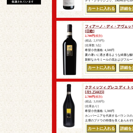
ティ・クラッシコで、1969年から
｜
フィアーノ・ディ・アヴェッリ
[日欧]
2,700円
(税別)
(税込
:
2,970円)
[在庫数 3点]
希望小売価格
:
4,500円
夏の暑いに透き通るような綺麗な酸
新鮮なカモミールの花およびフルー
｜
クティッツィ グレコ ディ トゥ
[JIS 254435]
2,780円
(税別)
(税込
:
3,058円)
[在庫あり]
希望小売価格
:
5,300円
カンパーニアを代表するバランスの
土壌のブドウの特徴を良くあらわす
｜