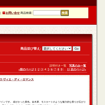
｜
お問い合せ
商品検索
:
商品並び替え
:
説明付き一覧
写真のみ一覧
«
前のページ
1
|
2
|
3
|
4
|
5
|
6
|
7
|
8
|
9
|
...
11
次のページ
»
23 ヴィエ・ディ・ロマンス
ワインです。 緑がかった黄色。金木犀、モスカートのような魅力的な香りが広がり