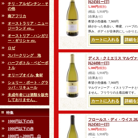
[624501ーIT]
チリ・アルゼンチン・そ
5,380円
(税別)
の他
(税込
:
5,918円)
南アフリカ
[在庫あり]
希望小売価格
:
7,900円
オーストラリア・ニュー
緑がかった色合い。蜂蜜、ハーブの
ジーランド etc...
厚み、ボディが全体的にしっかりとあ
オーストリア・ハンガリ
｜
ー・ギリシャ etc.
ロゼ
スパークリング 泡
ディス・クミエリス マルヴァジ
ハーフボトル・ベビーボ
[624498ーIT]
トル
5,380円
(税別)
(税込
:
5,918円)
オリーブオイル, 食材
[在庫あり]
シェリー・ポート・グラ
希望小売価格
:
7,900円
ッパ・リキュール
マルヴァジーア・イストリアーナと
ません。フリウリの土着品種です。
未成年者には酒類を販売
しておりません。
｜
特集
フロールス・ディ・ウイス 20
1000円以下の白
[624503ーIT]
1000円以下の赤
5,380円
(税別)
(税込
:
5,918円)
1000円～2000円 白