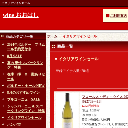
イタリアワインセール
wine おおはし
ご利用案内
ホーム
｜
イタリアワインセール
商品カテゴリ一覧
2024年ボルドー プリム
商品一覧
ール予約受付中
8月 SALE
イタリアワインセール
夏の 爽快 スパークリン
グ 特集
登録アイテム数
:
204件
在庫一掃 ＆ 難ありセ
ール
ボルドー・ セール NEW
8月のおすすめワイン
フロールス・ディ・ウイス 20
ブルゴーニュ SALE
[622755ーIT]
シャンパーニュ & スパ
4,750円
(税別)
ークリングワイン 特集
(税込
:
5,225円)
[在庫数 4点]
イタリアワインセール
希望小売価格
:
7,500円
ハンパ市
3つの品種をブレンドした個性的な