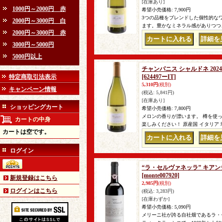
[在庫あり]
1000円～2000円 赤
希望小売価格
:
7,900円
3つの品種をブレンドした個性的な
2000円～3000円 白
ます。豊かなミネラル感がありつつ
2000円～3000円 赤
｜
3000円～5000円
5000円以上
チャンパニス シャルドネ 20
特定商取引法表示
[624497ーIT]
5,310円
(税別)
キャンペーン情報
(税込
:
5,841円)
[在庫あり]
ショッピングカート
希望小売価格
:
7,800円
メロンの香りが漂います。 樽を使
カートの中身
楽しみください！ 原産国 イタリア
カートは空です。
｜
ログイン
“ラ・セルヴァネッラ” キア
[monte007920]
新規登録はこちら
2,985円
(税別)
ログインはこちら
(税込
:
3,283円)
[在庫わずか]
希望小売価格
:
5,090円
メリーニ社が誇る自社畑であるラ・