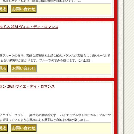
、厚みやボディもあり、綺麗な酸の余韻が心地よいです。 …
｜
ドネ 2024 ヴィエ・ディ・ロマンス
熟フルーツの香り。芳醇な果実味と上品な酸のバランスが素晴らしく高いレベルで
まぁるい果実味が広がります。フルーツの甘みを感じます。これは残…
｜
ン 2024 ヴィエ・ディ・ロマンス
ィニヨン ブラン。 異次元の凝縮感です。 パイナップルやトロピカル・フルーツ
ま頬張っているような厚みのある果実味と心地よい酸が楽しめま…
｜