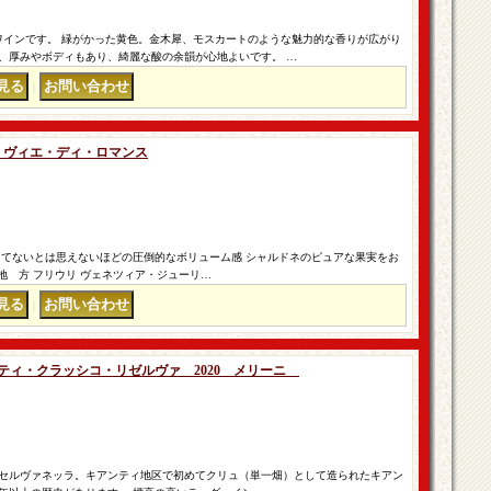
ワインです。 緑がかった黄色。金木犀、モスカートのような魅力的な香りが広がり
、厚みやボディもあり、綺麗な酸の余韻が心地よいです。 …
｜
24 ヴィエ・ディ・ロマンス
ってないとは思えないほどの圧倒的なボリューム感 シャルドネのピュアな果実をお
 地 方 フリウリ ヴェネツィア・ジューリ…
｜
ンティ・クラッシコ・リゼルヴァ 2020 メリーニ
セルヴァネッラ。キアンティ地区で初めてクリュ（単一畑）として造られたキアン