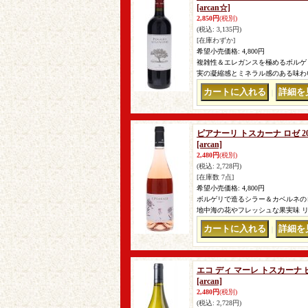
[arcan☆]
2,850円
(税別)
(税込
:
3,135円)
[在庫わずか]
希望小売価格
:
4,800円
複雑性＆エレガンスを極めるボルゲ
実の凝縮感とミネラル感のある味わ
｜
ピアナーリ トスカーナ ロゼ 
[arcan]
2,480円
(税別)
(税込
:
2,728円)
[在庫数 7点]
希望小売価格
:
4,800円
ボルゲリで造るシラー＆カベルネの
地中海の花やフレッシュな果実味 
｜
エコ ディ マーレ トスカーナ 
[arcan]
2,480円
(税別)
(税込
:
2,728円)