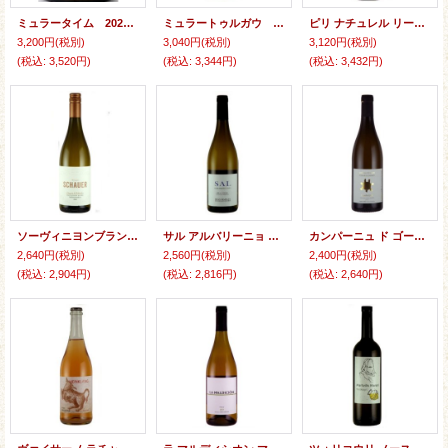
ミュラータイム 2023 ヤン・マティアス・クライン （ドイツ白）
ミュラートゥルガウ 2024 ヴァイングート・ヴァイガント （ドイツ）
ピリ ナチュレル リースリング 2023 ピリ・ヴァイン (ドイツ)
3,200円
(税別)
3,040円
(税別)
3,120円
(税別)
(税込
:
3,520円)
(税込
:
3,344円)
(税込
:
3,432円)
ソーヴィニヨンブラン クワツィット&シーファー 2023 シャウアー (オーストリア )
サル アルバリーニョ 2024 イリア・オテロ・マソイ （スペイン白）
カンパーニュ ド ゴール シャルドネ 2022 シャトー・ド・ゴール
2,640円
(税別)
2,560円
(税別)
2,400円
(税別)
(税込
:
2,904円)
(税込
:
2,816円)
(税込
:
2,640円)