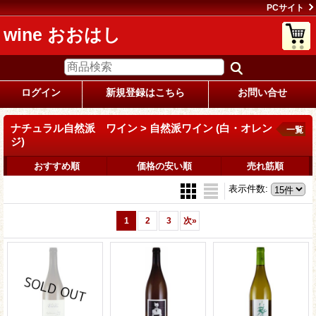
PCサイト
wine おおはし
ログイン
新規登録はこちら
お問い合せ
ナチュラル自然派 ワイン > 自然派ワイン (白・オレン
一覧
ジ)
おすすめ順
価格の安い順
売れ筋順
表示件数
:
1
2
3
次
»