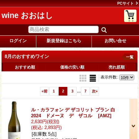
PCサイト
wine おおはし
ログイン
新規登録はこちら
お問い合せ
8月のおすすめワイン
一覧
おすすめ順
価格の安い順
売れ筋順
表示件数
:
...
«
前
1
2
3
7
次
»
ル・カラフォン デ ザコリット ブラン 白
2024 ドメーヌ デ ザコル
[AMZ]
2,630円
(税別)
(税込
:
2,893円)
[在庫数 5点]